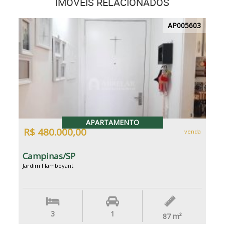
IMÓVEIS RELACIONADOS
AP005603
APARTAMENTO
R$ 480.000,00
venda
Campinas/SP
Jardim Flamboyant
3
1
87
m²