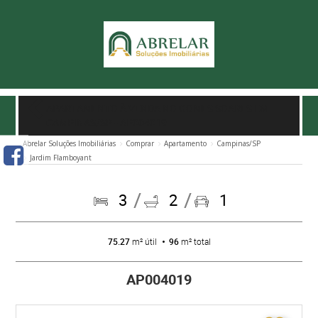
APARTAMENTO À VENDA NO GOMES SOARES EM
CAMPINAS/SP
- AP004019
Abrelar Soluções Imobiliárias
Comprar
Apartamento
Campinas/SP
Jardim Flamboyant
3
2
1
75.27
m² útil
96
m² total
AP004019