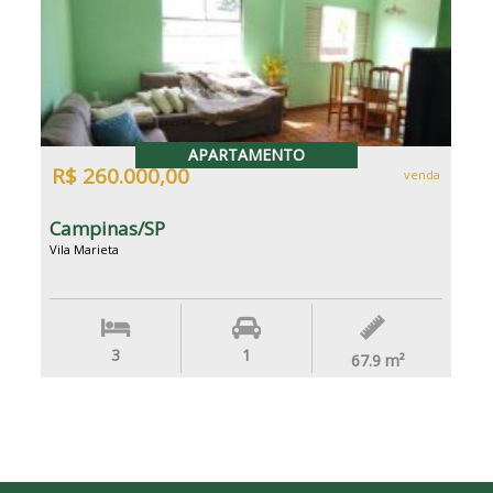
APARTAMENTO
R$ 260.000,00
venda
Campinas/SP
Vila Marieta
3
1
67.9
m²