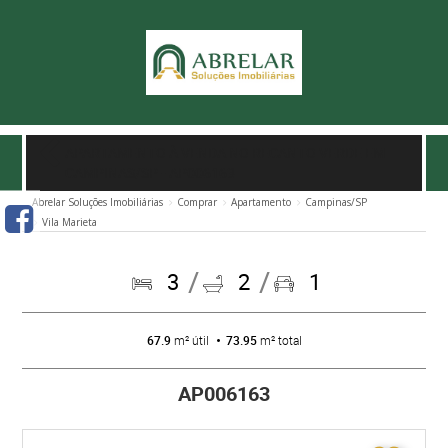
APARTAMENTO À VENDA NO RECANTO VERDE EM
CAMPINAS/SP
- AP006163
Abrelar Soluções Imobiliárias
Comprar
Apartamento
Campinas/SP
Vila Marieta
3
2
1
67.9
m² útil
73.95
m² total
AP006163