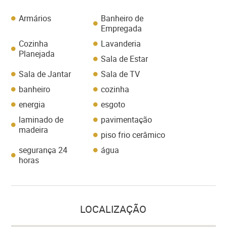
Armários
Banheiro de
Empregada
Cozinha
Lavanderia
Planejada
Sala de Estar
Sala de Jantar
Sala de TV
banheiro
cozinha
energia
esgoto
laminado de
pavimentação
madeira
piso frio cerâmico
segurança 24
água
horas
LOCALIZAÇÃO