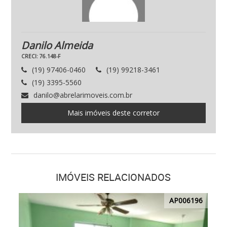
Danilo Almeida
CRECI: 76.148-F
(19) 97406-0460
(19) 99218-3461
(19) 3395-5560
danilo@abrelarimoveis.com.br
Mais imóveis deste corretor
IMÓVEIS RELACIONADOS
AP006196