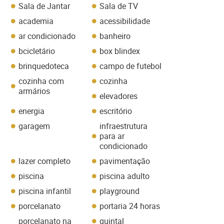
Sala de Jantar
Sala de TV
academia
acessibilidade
ar condicionado
banheiro
bcicletário
box blindex
brinquedoteca
campo de futebol
cozinha com
cozinha
armários
elevadores
energia
escritório
garagem
infraestrutura
para ar
condicionado
lazer completo
pavimentação
piscina
piscina adulto
piscina infantil
playground
porcelanato
portaria 24 horas
porcelanato na
quintal