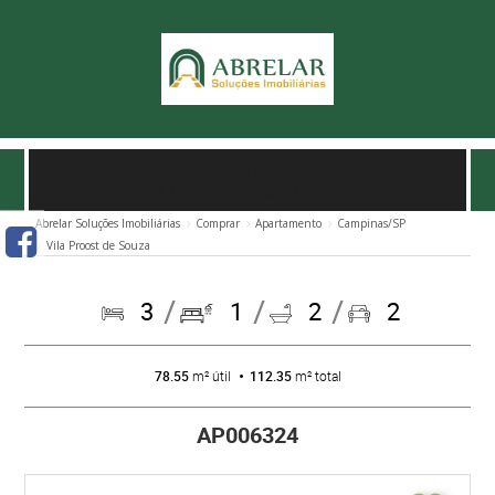
APARTAMENTO À VENDA NO ESSENCE
RESIDENCIAL EM CAMPINAS/SP
- AP006324
Abrelar Soluções Imobiliárias
Comprar
Apartamento
Campinas/SP
Vila Proost de Souza
3
1
2
2
78.55
m² útil
112.35
m² total
AP006324