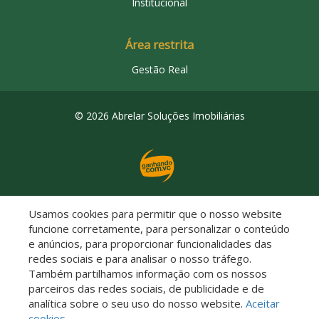
Institucional
Área restrita
Gestão Real
© 2026 Abrelar Soluções Imobiliárias
Usamos cookies para permitir que o nosso website
Descomplicado por:
funcione corretamente, para personalizar o conteúdo
e anúncios, para proporcionar funcionalidades das
redes sociais e para analisar o nosso tráfego.
Também partilhamos informação com os nossos
parceiros das redes sociais, de publicidade e de
Saiba mais sobre este imóvel!
analítica sobre o seu uso do nosso website.
Aceitar
cookies