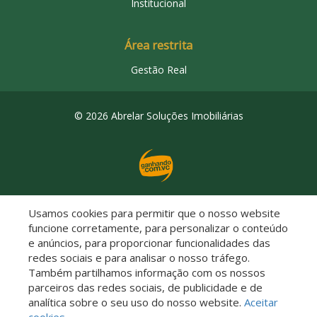
Institucional
Área restrita
Gestão Real
© 2026 Abrelar Soluções Imobiliárias
Usamos cookies para permitir que o nosso website
Descomplicado por:
funcione corretamente, para personalizar o conteúdo
e anúncios, para proporcionar funcionalidades das
redes sociais e para analisar o nosso tráfego.
Também partilhamos informação com os nossos
parceiros das redes sociais, de publicidade e de
Saiba mais sobre este imóvel!
analítica sobre o seu uso do nosso website.
Aceitar