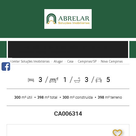
CASA PARA ALUGAR NA NOVA CAMPINAS EM
CAMPINAS/SP
- CA006314
Abrelar Soluções Imobiliárias
Alugar
Casa
Campinas/SP
Nova Campinas
3
1
3
5
300
m² útil
398
m² total
300
m² construída
398
m² terreno
CA006314