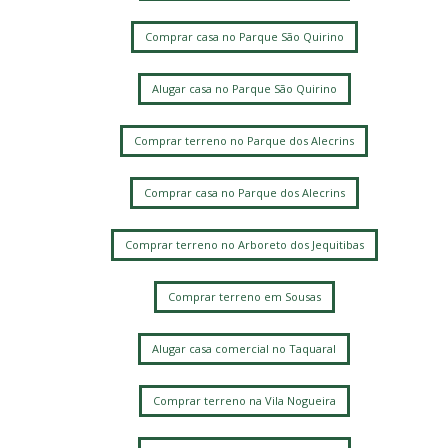
Comprar casa no Parque São Quirino
Alugar casa no Parque São Quirino
Comprar terreno no Parque dos Alecrins
Comprar casa no Parque dos Alecrins
Comprar terreno no Arboreto dos Jequitibas
Comprar terreno em Sousas
Alugar casa comercial no Taquaral
Comprar terreno na Vila Nogueira