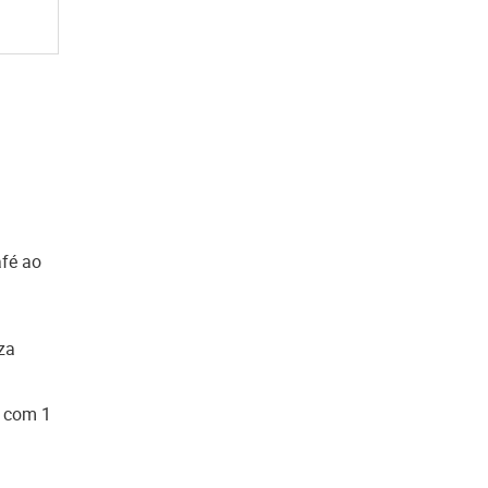
afé ao
za
o com 1