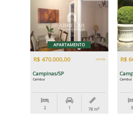
APARTAMENTO
R$ 470.000,00
R$ 6
venda
Campinas/SP
Camp
Cambuí
Cambuí
2
1
3
78
m²