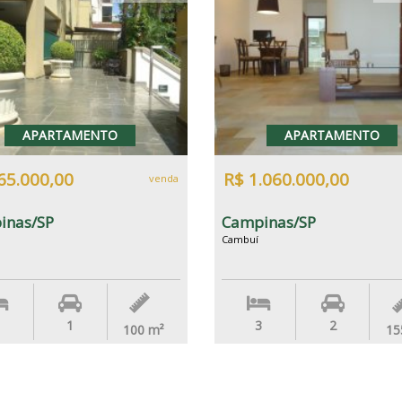
APARTAMENTO
APARTAMENTO
65.000,00
R$ 1.060.000,00
venda
inas/SP
Campinas/SP
Cambuí
1
3
2
100
m²
15