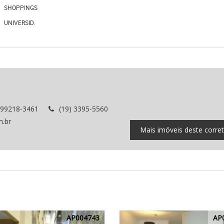
SHOPPINGS
UNIVERSID.
 99218-3461
(19) 3395-5560
m.br
Mais imóveis deste corre
AP004743
AP