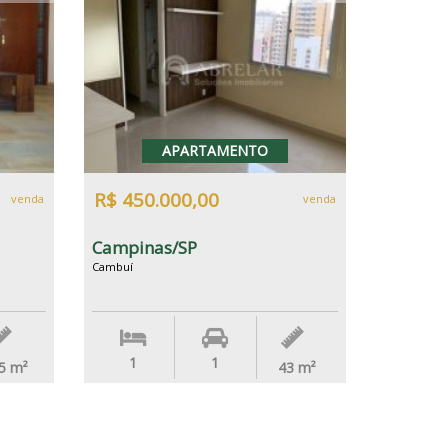
APARTAMENTO
R$ 450.000,00
venda
venda
Campinas/SP
Cambuí
1
1
5
m²
43
m²