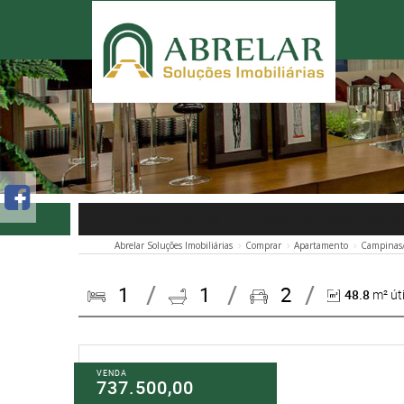
APARTAMENTO À VENDA NO DON CAMBU
Abrelar Soluções Imobiliárias
Comprar
Apartamento
Campinas
1
1
2
48.8
m² úti
VENDA
737.500,00