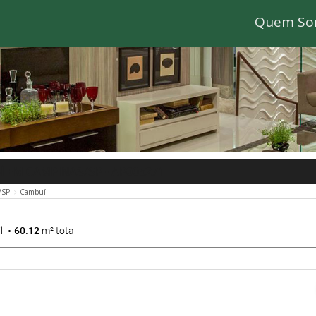
Quem So
Í EM CAMPINAS/SP
- AP005271
/SP
Cambuí
l
60.12
m² total