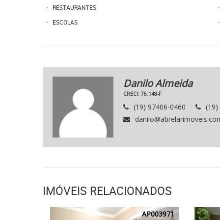
RESTAURANTES
ESCOLAS
Danilo Almeida
CRECI: 76.148-F
(19) 97406-0460
(19)
danilo@abrelarimoveis.co
IMÓVEIS RELACIONADOS
AP003971