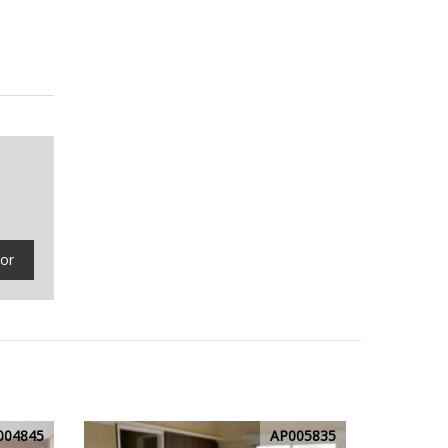
tor
004845
AP005835