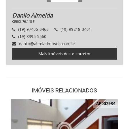
Danilo Almeida
CRECI: 76.148-F
(19) 97406-0460
(19) 99218-3461
(19) 3395-5560
danilo@abrelarimoveis.com.br
Mais imóveis deste corretor
IMÓVEIS RELACIONADOS
AP002934