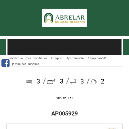
APARTAMENTO À VENDA NO LEGACY PAINEIRAS
EM CAMPINAS/SP
- AP005929
Abrelar Soluções Imobiliárias
Comprar
Apartamento
Campinas/SP
Jardim das Paineiras
3
3
3
2
105
m² útil
AP005929