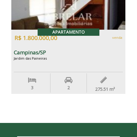
APARTAMENTO
R$ 1.800.000,00
venda
Campinas/SP
Jardim das Paineiras
3
2
275.51
m²