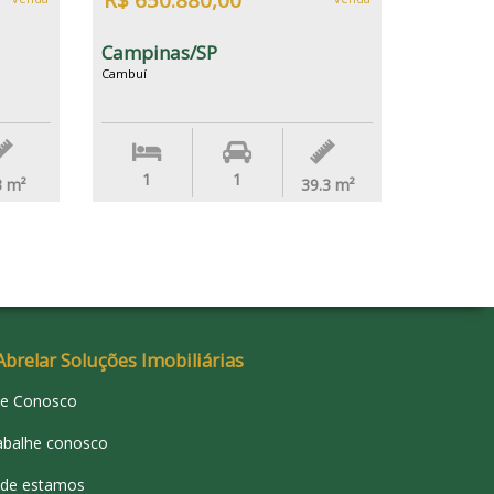
R$ 650.880,00
Campinas/SP
Cambuí
1
1
3
m²
39.3
m²
Abrelar Soluções Imobiliárias
le Conosco
abalhe conosco
de estamos