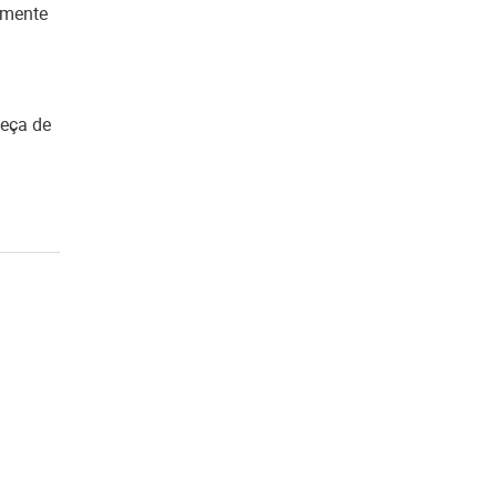
lmente
heça de