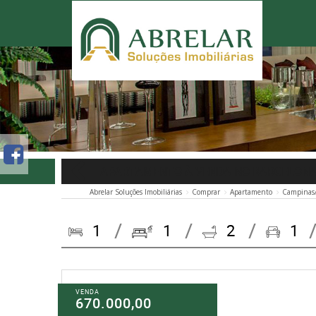
APARTAMENTO À VENDA NO BARCELON
Abrelar Soluções Imobiliárias
Comprar
Apartamento
Campinas
1
1
2
1
VENDA
670.000,00