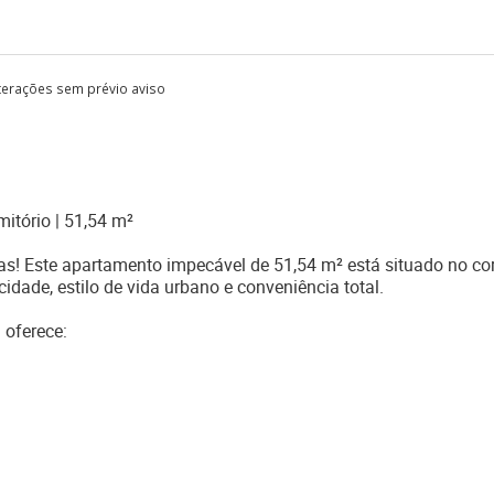
lterações sem prévio aviso
itório | 51,54 m²
as! Este apartamento impecável de 51,54 m² está situado no c
dade, estilo de vida urbano e conveniência total.
 oferece: