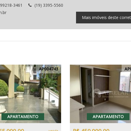
 99218-3461
(19) 3395-5560
m.br
Mais imóveis deste corre
AP004743
AP
APARTAMENTO
APARTAMENTO
venda