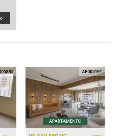
tor
005835
AP006191
APARTAMENTO
venda
venda