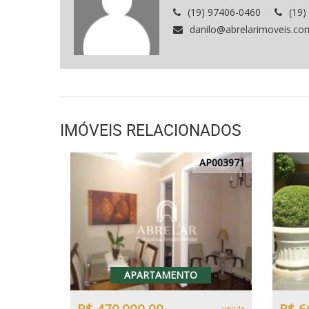
(19) 97406-0460
(19)
danilo@abrelarimoveis.co
IMÓVEIS RELACIONADOS
AP003971
APARTAMENTO
venda