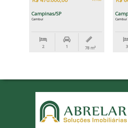
R$ 470.000,00
R$ 6
Campinas/SP
Camp
Cambuí
Cambuí
2
1
3
78
m²