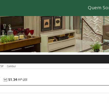
Quem So
A EM CAMPINAS/SP
- AP006258
/SP
Cambuí
51.34
m² útil