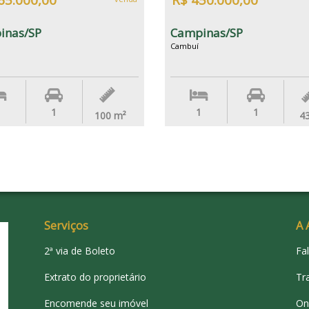
65.000,00
R$ 450.000,00
inas/SP
Campinas/SP
Cambuí
1
1
1
100
m²
4
Serviços
A 
2ª via de Boleto
Fa
Extrato do proprietário
Tr
Encomende seu imóvel
On