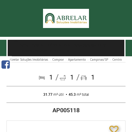
APARTAMENTO À VENDA NO SAN MARINO EM
CAMPINAS/SP
- AP005118
Abrelar Soluções Imobiliárias
Comprar
Apartamento
Campinas/SP
Centro
1
1
1
31.77
m² útil
45.3
m² total
AP005118