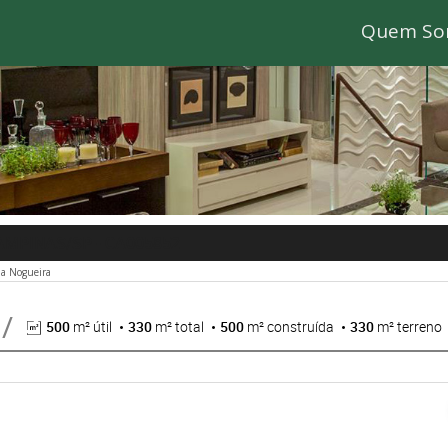
Quem So
CAMPINAS/SP
- CA005852
la Nogueira
500
m² útil
330
m² total
500
m² construída
330
m² terreno