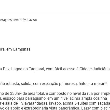
lterações sem prévio aviso
eira, em Campinas!
a Paz, Lagoa do Taquaral, com fácil acesso à Cidade Judiciária
ção robusta, sólida, com execução primorosa, feito pra morar!!!
 de 330m² de área total, é composto no nível da rua por amplo
ros, espaço para paisagismo, em um nível acima ampla cozinha
r e sala de TV avarandadas, lavabo, acima 5 suítes com sacada
 wc de apoio e extraordinária vista panorâmica. Lazer com pisci