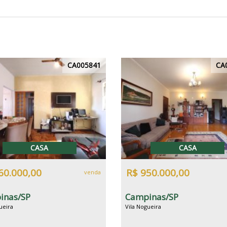
CA005841
CA
CASA
CASA
60.000,00
R$ 950.000,00
venda
inas/SP
Campinas/SP
ueira
Vila Nogueira