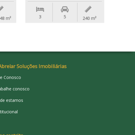
3
5
.48
m²
240
m²
Abrelar Soluções Imobiliárias
le Conosco
abalhe conosco
de estamos
titucional