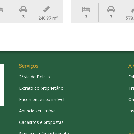
3
3
7
240.87
m²
578
Serviços
A 
2ª via de Boleto
Fa
Extrato do proprietário
Tr
Encomende seu imóvel
On
Anuncie seu imóvel
Ins
Cadastros e propostas
Simule seu financiamento