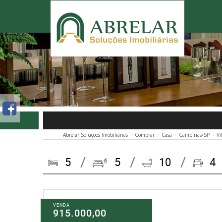
CASA À VENDA NA VILA NOGUEIRA EM 
Abrelar Soluções Imobiliárias
Comprar
Casa
Campinas/SP
Vi
5
5
10
4
VENDA
915.000,00