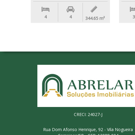
4
4
3
344.65
m²
CRECI: 24027-J
Rua Dom Afonso Henrique, 92 - Vila Nogueira