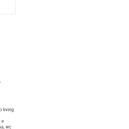
,
 living
 e
na, wc