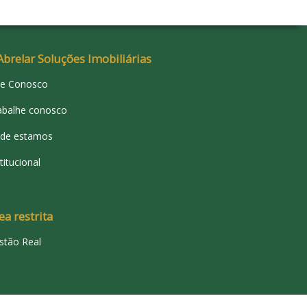
Abrelar Soluções Imobiliárias
le Conosco
abalhe conosco
de estamos
titucional
ea restrita
stão Real