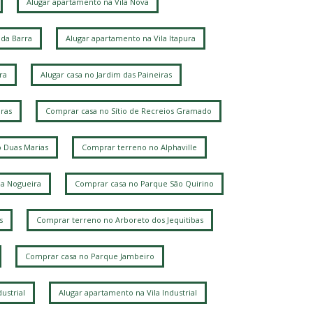
Alugar apartamento na Vila Nova
da Barra
Alugar apartamento na Vila Itapura
ra
Alugar casa no Jardim das Paineiras
ras
Comprar casa no Sítio de Recreios Gramado
 Duas Marias
Comprar terreno no Alphaville
la Nogueira
Comprar casa no Parque São Quirino
s
Comprar terreno no Arboreto dos Jequitibas
Comprar casa no Parque Jambeiro
ustrial
Alugar apartamento na Vila Industrial