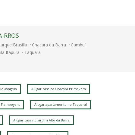
AIRROS
arque Brasília
Chacara da Barra
Cambuí
ila Itapura
Taquaral
e Xangrila
Alugar casa na Chácara Primavera
 Flamboyant
Alugar apartamento no Taquaral
Alugar casa no Jardim Alto da Barra