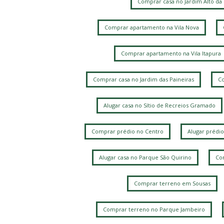
Comprar casa no Jardim Alto da
Comprar apartamento na Vila Nova
Comprar apartamento na Vila Itapura
Comprar casa no Jardim das Paineiras
Co
Alugar casa no Sítio de Recreios Gramado
Comprar prédio no Centro
Alugar prédio
Alugar casa no Parque São Quirino
Com
Comprar terreno em Sousas
Comprar terreno no Parque Jambeiro