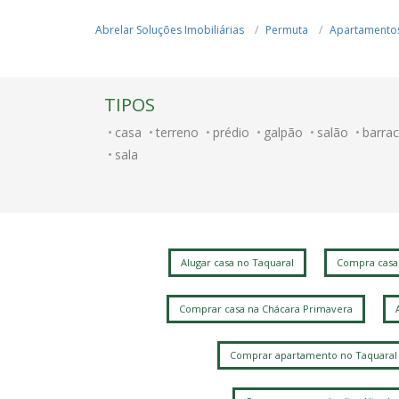
Abrelar Soluções Imobiliárias
Permuta
Apartamento
TIPOS
casa
terreno
prédio
galpão
salão
barra
sala
Alugar casa no Taquaral
Compra casa
Comprar casa na Chácara Primavera
Comprar apartamento no Taquaral