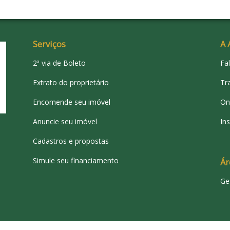
Serviços
A 
2ª via de Boleto
Fa
Extrato do proprietário
Tr
Encomende seu imóvel
On
Anuncie seu imóvel
Ins
Cadastros e propostas
Simule seu financiamento
Ár
Ge