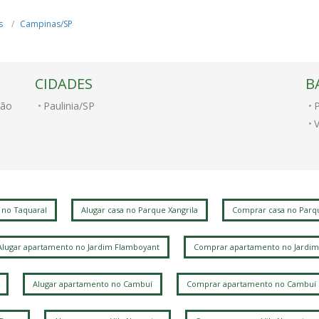
s
Campinas/SP
CIDADES
B
cão
Paulinia/SP
P
V
 no Taquaral
Alugar casa no Parque Xangrila
Comprar casa no Parqu
Alugar apartamento no Jardim Flamboyant
Comprar apartamento no Jardim
Alugar apartamento no Cambuí
Comprar apartamento no Cambuí