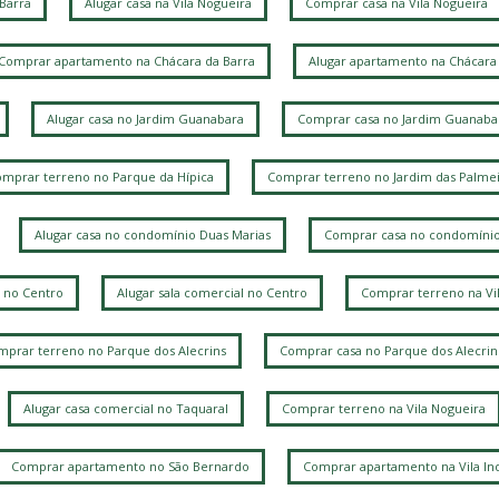
 Barra
Alugar casa na Vila Nogueira
Comprar casa na Vila Nogueira
Comprar apartamento na Chácara da Barra
Alugar apartamento na Chácara 
Alugar casa no Jardim Guanabara
Comprar casa no Jardim Guanaba
mprar terreno no Parque da Hípica
Comprar terreno no Jardim das Palmei
Alugar casa no condomínio Duas Marias
Comprar casa no condomínio
 no Centro
Alugar sala comercial no Centro
Comprar terreno na Vi
prar terreno no Parque dos Alecrins
Comprar casa no Parque dos Alecrin
Alugar casa comercial no Taquaral
Comprar terreno na Vila Nogueira
Comprar apartamento no São Bernardo
Comprar apartamento na Vila Ind