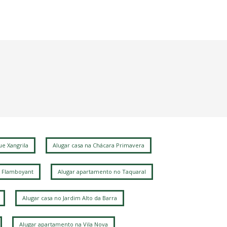
e Xangrila
Alugar casa na Chácara Primavera
 Flamboyant
Alugar apartamento no Taquaral
Alugar casa no Jardim Alto da Barra
Alugar apartamento na Vila Nova