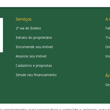
Serviços
A 
2ª via de Boleto
Fa
Extrato do proprietário
Tr
Encomende seu imóvel
On
Anuncie seu imóvel
Ins
Cadastros e propostas
Simule seu financiamento
Ár
Ge
 corretamente, para personalizar o conteúdo e anúncios, para pr