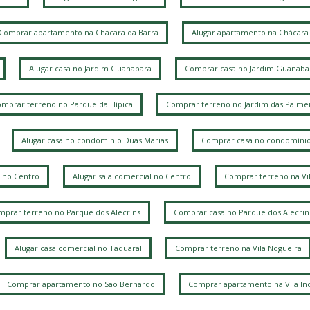
Comprar apartamento na Chácara da Barra
Alugar apartamento na Chácara 
Alugar casa no Jardim Guanabara
Comprar casa no Jardim Guanaba
mprar terreno no Parque da Hípica
Comprar terreno no Jardim das Palmei
Alugar casa no condomínio Duas Marias
Comprar casa no condomínio
 no Centro
Alugar sala comercial no Centro
Comprar terreno na Vi
prar terreno no Parque dos Alecrins
Comprar casa no Parque dos Alecrin
Alugar casa comercial no Taquaral
Comprar terreno na Vila Nogueira
Comprar apartamento no São Bernardo
Comprar apartamento na Vila Ind