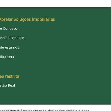
Abrelar Soluções Imobiliárias
le Conosco
abalhe conosco
de estamos
titucional
ea restrita
stão Real
oporcionar funcionalidades das redes sociais e para