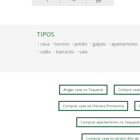
m²
TIPOS
casa
terreno
prédio
galpão
apartamento
salão
barracão
sala
Alugar casa no Taquaral
Compra casa
Comprar casa na Chácara Primavera
Comprar apartamento no Taquaral
Comprar casa no Jardim Alto da