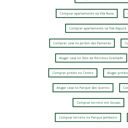
Comprar apartamento na Vila Nova
Comprar apartamento na Vila Itapura
Comprar casa no Jardim das Paineiras
Co
Alugar casa no Sítio de Recreios Gramado
Comprar prédio no Centro
Alugar prédio
Alugar casa no Parque São Quirino
Com
Comprar terreno em Sousas
Comprar terreno no Parque Jambeiro