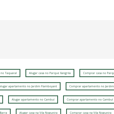
 no Taquaral
Alugar casa no Parque Xangrila
Comprar casa no Parqu
Alugar apartamento no Jardim Flamboyant
Comprar apartamento no Jardim
Alugar apartamento no Cambuí
Comprar apartamento no Cambuí
 Barra
Alugar casa na Vila Nogueira
Comprar casa na Vila Nogueira