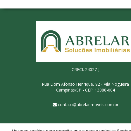
CRECI: 24027-J
Rua Dom Afonso Henrique, 92 - Vila Nogueira
Campinas/SP - CEP: 13088-004
contato@abrelarimoveis.com.br
Usamos cookies para permitir que o nosso website funcione