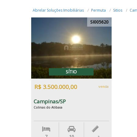
Abrelar Soluções Imobiliárias
Permuta
Sitios
Cam
SI005620
SÍTIO
R$ 3.500.000,00
venda
Campinas/SP
Colinas do Atibaia
7
10