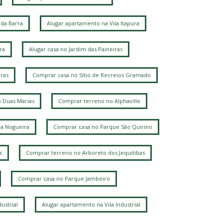
da Barra
Alugar apartamento na Vila Itapura
ra
Alugar casa no Jardim das Paineiras
ras
Comprar casa no Sítio de Recreios Gramado
 Duas Marias
Comprar terreno no Alphaville
la Nogueira
Comprar casa no Parque São Quirino
s
Comprar terreno no Arboreto dos Jequitibas
Comprar casa no Parque Jambeiro
ustrial
Alugar apartamento na Vila Industrial