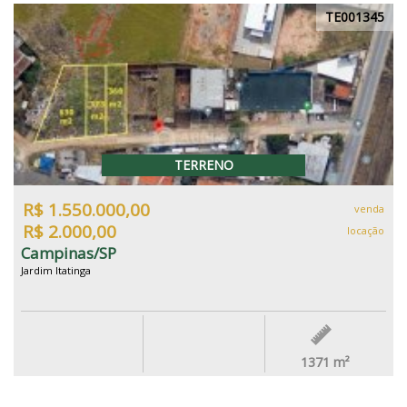
TE001345
TERRENO
R$ 1.550.000,00
venda
R$ 2.000,00
locação
Campinas/SP
Jardim Itatinga
1371
m²