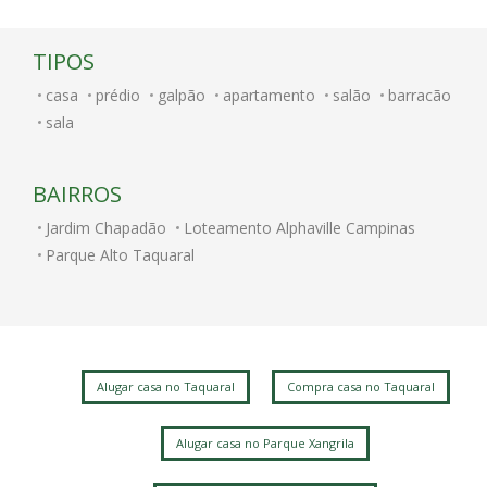
TIPOS
casa
prédio
galpão
apartamento
salão
barracão
sala
BAIRROS
Jardim Chapadão
Loteamento Alphaville Campinas
Parque Alto Taquaral
Alugar casa no Taquaral
Compra casa no Taquaral
Alugar casa no Parque Xangrila