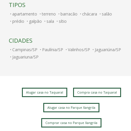
TIPOS
apartamento
terreno
barracão
chácara
salão
prédio
galpão
sala
sítio
CIDADES
Campinas/SP
Paulínia/SP
Valinhos/SP
Jaguariúna/SP
Jaguariuna/SP
Alugar casa no Taquaral
Compra casa no Taquaral
Alugar casa no Parque Xangrila
Comprar casa no Parque Xangrila