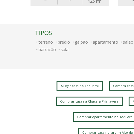
125
m²
TIPOS
terreno
prédio
galpão
apartamento
salão
barracão
sala
Alugar casa no Taquaral
Compra casa
Comprar casa na Chácara Primavera
Comprar apartamento no Taquaral
Comprar casa no Jardim Alto da