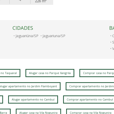
226
m²
CIDADES
B
Jaguariúna/SP
Jaguariuna/SP
S
V
P
A
 no Taquaral
Alugar casa no Parque Xangrila
Comprar casa no Parqu
Alugar apartamento no Jardim Flamboyant
Comprar apartamento no Jardim
Alugar apartamento no Cambuí
Comprar apartamento no Cambuí
 Barra
Alugar casa na Vila Nogueira
Comprar casa na Vila Nogueira