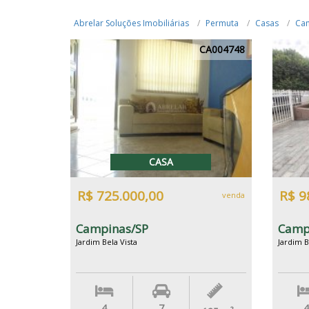
Abrelar Soluções Imobiliárias
Permuta
Casas
Ca
CA004748
CASA
R$ 725.000,00
R$ 9
venda
Campinas/SP
Camp
Jardim Bela Vista
Jardim B
4
7
4