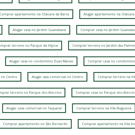
Comprar apartamento na Chácara da Barra
Alugar apartamento na Chácara 
Alugar casa no Jardim Guanabara
Comprar casa no Jardim Guanaba
mprar terreno no Parque da Hípica
Comprar terreno no Jardim das Palmei
Alugar casa no condomínio Duas Marias
Comprar casa no condomínio
 no Centro
Alugar sala comercial no Centro
Comprar terreno na Vi
prar terreno no Parque dos Alecrins
Comprar casa no Parque dos Alecrin
Alugar casa comercial no Taquaral
Comprar terreno na Vila Nogueira
Comprar apartamento no São Bernardo
Comprar apartamento na Vila Ind