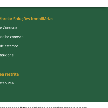
Abrelar Soluções Imobiliárias
le Conosco
abalhe conosco
de estamos
titucional
ea restrita
stão Real
oporcionar funcionalidades das redes sociais e para