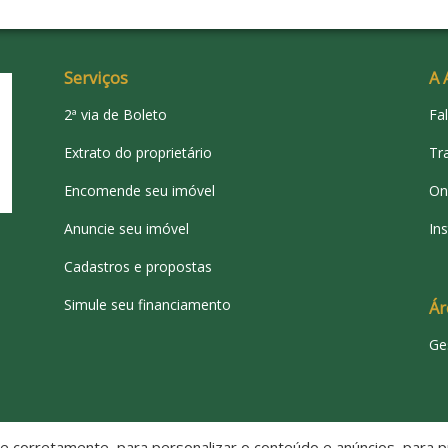
Serviços
A 
2ª via de Boleto
Fa
Extrato do proprietário
Tr
Encomende seu imóvel
On
Anuncie seu imóvel
Ins
Cadastros e propostas
Simule seu financiamento
Ár
Ge
 corretamente, para personalizar o conteúdo e anúncios, para pr