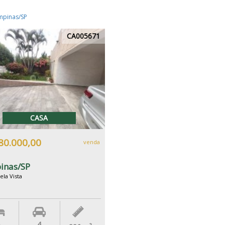
mpinas/SP
CA005671
CASA
80.000,00
venda
inas/SP
ela Vista
4