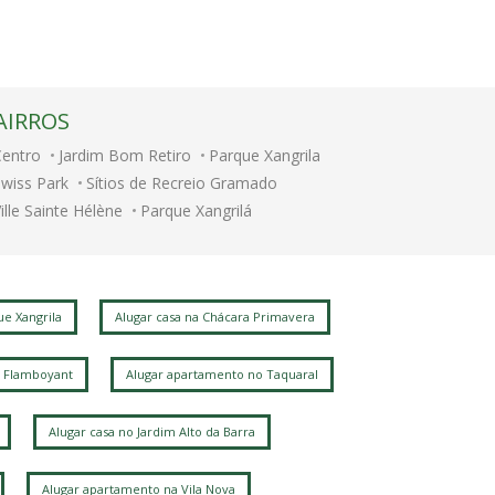
AIRROS
Centro
Jardim Bom Retiro
Parque Xangrila
wiss Park
Sítios de Recreio Gramado
ille Sainte Hélène
Parque Xangrilá
arque São Quirino
Nova Campinas
lphaville Campinas
Jardim Conceicao
e Xangrila
Alugar casa na Chácara Primavera
 Flamboyant
Alugar apartamento no Taquaral
Alugar casa no Jardim Alto da Barra
Alugar apartamento na Vila Nova