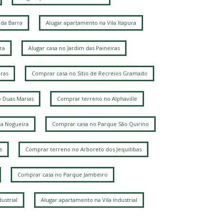
da Barra
Alugar apartamento na Vila Itapura
ra
Alugar casa no Jardim das Paineiras
ras
Comprar casa no Sítio de Recreios Gramado
 Duas Marias
Comprar terreno no Alphaville
la Nogueira
Comprar casa no Parque São Quirino
s
Comprar terreno no Arboreto dos Jequitibas
Comprar casa no Parque Jambeiro
ustrial
Alugar apartamento na Vila Industrial