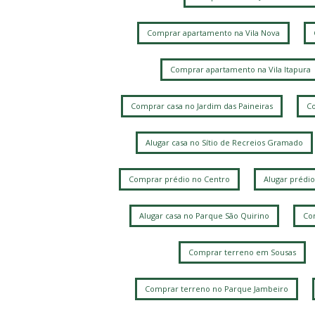
Comprar apartamento na Vila Nova
Comprar apartamento na Vila Itapura
Comprar casa no Jardim das Paineiras
Co
Alugar casa no Sítio de Recreios Gramado
Comprar prédio no Centro
Alugar prédio
Alugar casa no Parque São Quirino
Com
Comprar terreno em Sousas
Comprar terreno no Parque Jambeiro