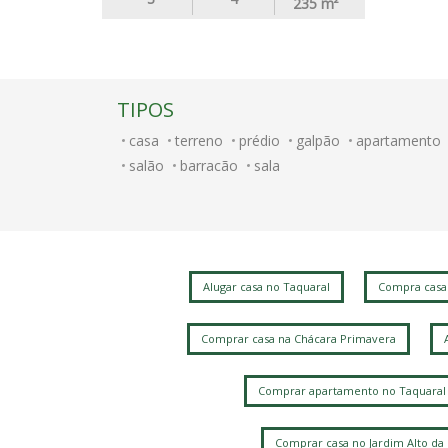
235
m²
TIPOS
casa
terreno
prédio
galpão
apartamento
salão
barracão
sala
Alugar casa no Taquaral
Compra casa
Comprar casa na Chácara Primavera
Comprar apartamento no Taquaral
Comprar casa no Jardim Alto da