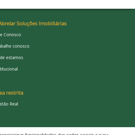
Abrelar Soluções Imobiliárias
le Conosco
abalhe conosco
de estamos
titucional
ea restrita
stão Real
oporcionar funcionalidades das redes sociais e para