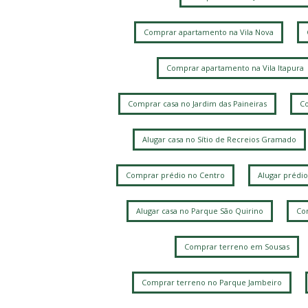
Comprar apartamento na Vila Nova
Comprar apartamento na Vila Itapura
Comprar casa no Jardim das Paineiras
Co
Alugar casa no Sítio de Recreios Gramado
Comprar prédio no Centro
Alugar prédio
Alugar casa no Parque São Quirino
Com
Comprar terreno em Sousas
Comprar terreno no Parque Jambeiro