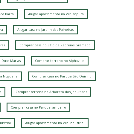
da Barra
Alugar apartamento na Vila Itapura
ra
Alugar casa no Jardim das Paineiras
ras
Comprar casa no Sítio de Recreios Gramado
 Duas Marias
Comprar terreno no Alphaville
la Nogueira
Comprar casa no Parque São Quirino
s
Comprar terreno no Arboreto dos Jequitibas
Comprar casa no Parque Jambeiro
ustrial
Alugar apartamento na Vila Industrial