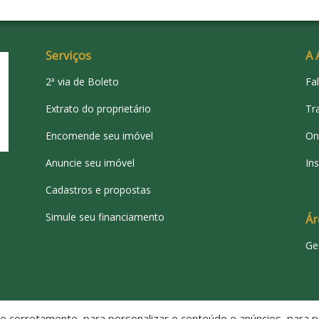
Serviços
A 
2ª via de Boleto
Fa
Extrato do proprietário
Tr
Encomende seu imóvel
On
Anuncie seu imóvel
Ins
Cadastros e propostas
Simule seu financiamento
Ár
Ge
 corretamente, para personalizar o conteúdo e anúncios, para pr