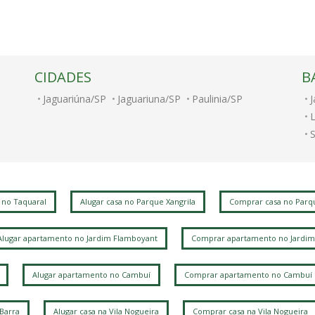
CIDADES
B
Jaguariúna/SP
Jaguariuna/SP
Paulinia/SP
S
J
P
 no Taquaral
Alugar casa no Parque Xangrila
Comprar casa no Parqu
Alugar apartamento no Jardim Flamboyant
Comprar apartamento no Jardim
P
V
Alugar apartamento no Cambuí
Comprar apartamento no Cambuí
 Barra
Alugar casa na Vila Nogueira
Comprar casa na Vila Nogueira