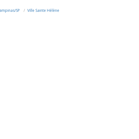
ampinas/SP
Ville Sainte Hélène