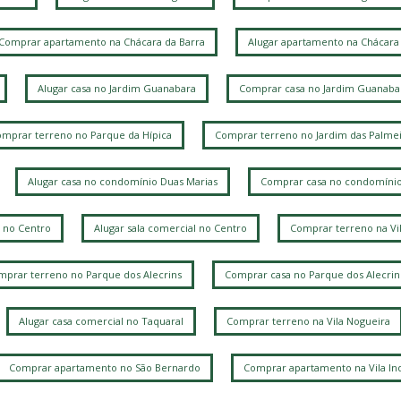
Comprar apartamento na Chácara da Barra
Alugar apartamento na Chácara 
Alugar casa no Jardim Guanabara
Comprar casa no Jardim Guanaba
mprar terreno no Parque da Hípica
Comprar terreno no Jardim das Palmei
Alugar casa no condomínio Duas Marias
Comprar casa no condomínio
 no Centro
Alugar sala comercial no Centro
Comprar terreno na Vi
prar terreno no Parque dos Alecrins
Comprar casa no Parque dos Alecrin
Alugar casa comercial no Taquaral
Comprar terreno na Vila Nogueira
Comprar apartamento no São Bernardo
Comprar apartamento na Vila Ind