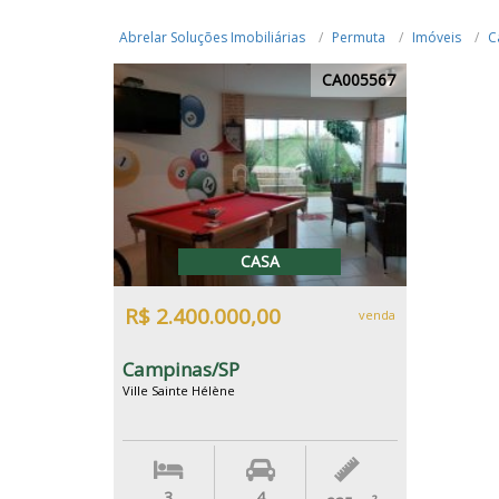
Abrelar Soluções Imobiliárias
Permuta
Imóveis
C
CA005567
CASA
R$ 2.400.000,00
venda
Campinas/SP
Ville Sainte Hélène
3
4