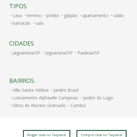
TIPOS
casa
terreno
prédio
galpão
apartamento
salão
barracão
sala
CIDADES
Jaguariúna/SP
Jaguariuna/SP
Paulinia/SP
BAIRROS
Ville Sainte Hélène
Jardim Brasil
Loteamento Alphaville Campinas
Jardim do Lago
Sítios de Recreio Gramado
Cambuí
Parque Rural Fazenda Santa Cândida
Jardim Conceicao
Jardim Itatinga
Nova Campinas
Parque Brasília
Jardim Chapadão
Swiss Park
Centro
Alugar casa no Taquaral
Compra casa no Taquaral
Jardim dos Oliveiras
Jardim do Trevo