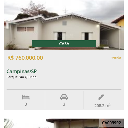
CASA
R$ 760.000,00
venda
Campinas/SP
Parque São Quirino
3
3
208.2
m²
CA003992