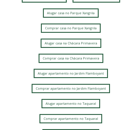
Chacara da Barra
Parque Alto Taquaral
Parque Xangrila
Taquaral
Alugar casa no Parque Xangrila
Parque Xangrilá
Vila Itapura
Parque Santa Bárbara
Jardim Conceição
Jardim Bom Retiro
Jardim Santa Genebra
Comprar casa no Parque Xangrila
Alphaville Campinas
Alugar casa na Chácara Primavera
Comprar casa na Chácara Primavera
Alugar apartamento no Jardim Flamboyant
Comprar apartamento no Jardim Flamboyant
Alugar apartamento no Taquaral
Comprar apartamento no Taquaral