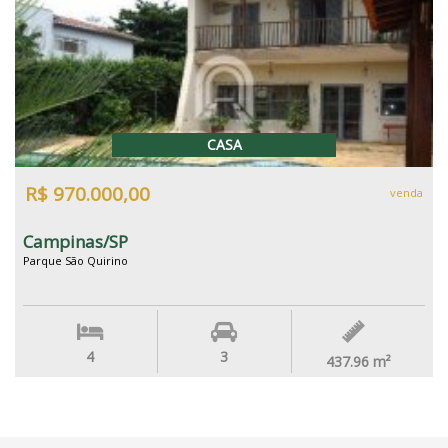
CASA
R$ 970.000,00
venda
Campinas/SP
Parque São Quirino
4
3
437.96
m²