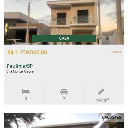
CASA
R$ 1.159.000,00
venda
Paulínia/SP
Vila Monte Alegre
3
2
140
m²
CA005496