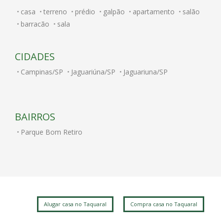
casa
terreno
prédio
galpão
apartamento
salão
barracão
sala
CIDADES
Campinas/SP
Jaguariúna/SP
Jaguariuna/SP
BAIRROS
Parque Bom Retiro
Alugar casa no Taquaral
Compra casa no Taquaral