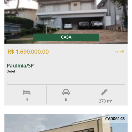
CASA
R$ 1.690.000,00
venda
Paulínia/SP
Betel
4
6
270
m²
CA006148