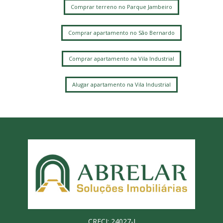
Comprar terreno no Parque Jambeiro
Comprar apartamento no São Bernardo
Comprar apartamento na Vila Industrial
Alugar apartamento na Vila Industrial
CRECI: 24027-J