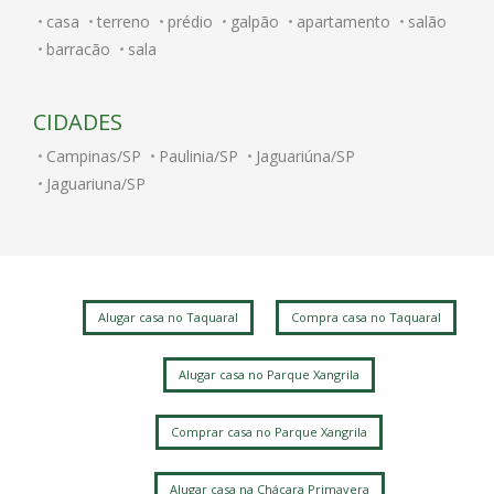
casa
terreno
prédio
galpão
apartamento
salão
barracão
sala
CIDADES
Campinas/SP
Paulinia/SP
Jaguariúna/SP
Jaguariuna/SP
Alugar casa no Taquaral
Compra casa no Taquaral
Alugar casa no Parque Xangrila
Comprar casa no Parque Xangrila
Alugar casa na Chácara Primavera