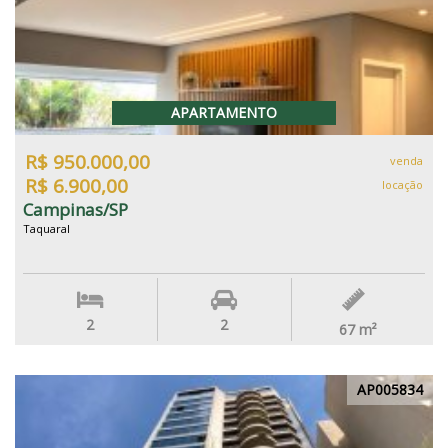
APARTAMENTO
R$ 950.000,00
venda
R$ 6.900,00
locação
Campinas/SP
Taquaral
2
2
67
m²
AP005834