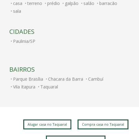
casa
terreno
prédio
galpão
salão
barracão
sala
CIDADES
Paulinia/SP
BAIRROS
Parque Brasília
Chacara da Barra
Cambuí
Vila Itapura
Taquaral
Alugar casa no Taquaral
Compra casa no Taquaral