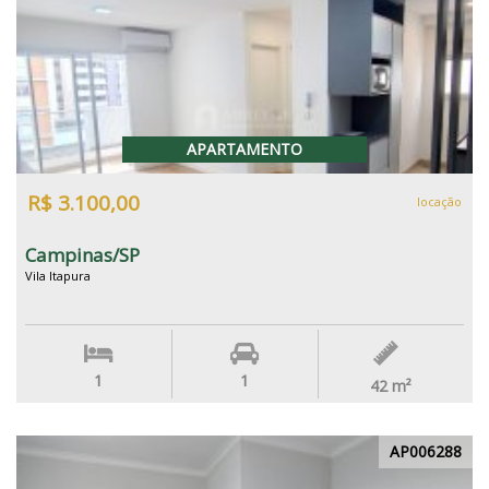
APARTAMENTO
R$ 3.100,00
locação
Campinas/SP
Vila Itapura
1
1
42
m²
AP006288