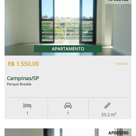
APARTAMENTO
R$ 1.550,00
locação
Campinas/SP
Parque Brasília
1
1
55.2
m²
AP005390