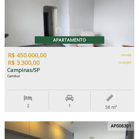
APARTAMENTO
R$ 450.000,00
venda
R$ 3.300,00
locação
Campinas/SP
Cambuí
2
1
58
m²
AP006301