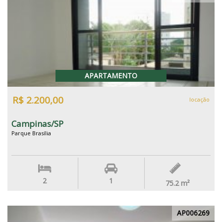
APARTAMENTO
R$ 2.200,00
locação
Campinas/SP
Parque Brasília
2
1
75.2
m²
AP006269