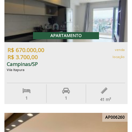
APARTAMENTO
R$ 670.000,00
venda
R$ 3.700,00
locação
Campinas/SP
Vila Itapura
1
1
41
m²
AP006260