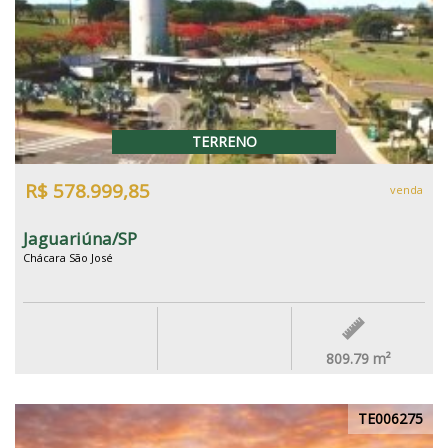
TERRENO
R$ 578.999,85
venda
Jaguariúna/SP
Chácara São José
809.79
m²
TE006275