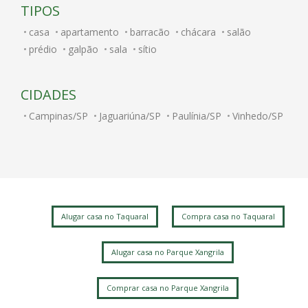
TIPOS
casa
apartamento
barracão
chácara
salão
prédio
galpão
sala
sítio
CIDADES
Campinas/SP
Jaguariúna/SP
Paulínia/SP
Vinhedo/SP
Alugar casa no Taquaral
Compra casa no Taquaral
Alugar casa no Parque Xangrila
Comprar casa no Parque Xangrila