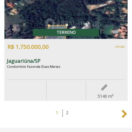
TERRENO
R$ 1.750.000,00
venda
Jaguariúna/SP
Condomínio Fazenda Duas Marias
5140
m²
1
2