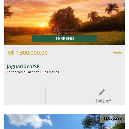
TERRENO
R$ 1.300.000,00
venda
Jaguariúna/SP
Condomínio Fazenda Duas Marias
5062
m²
TE006295