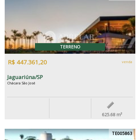
TERRENO
R$ 447.361,20
venda
Jaguariúna/SP
Chácara São José
625.68
m²
TE005863