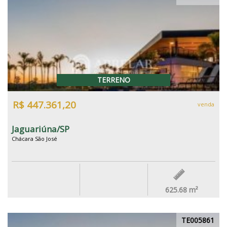
TERRENO
R$ 447.361,20
venda
Jaguariúna/SP
Chácara São José
625.68
m²
TE005861