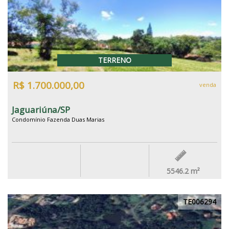
TERRENO
R$ 1.700.000,00
venda
Jaguariúna/SP
Condomínio Fazenda Duas Marias
5546.2
m²
TE006294