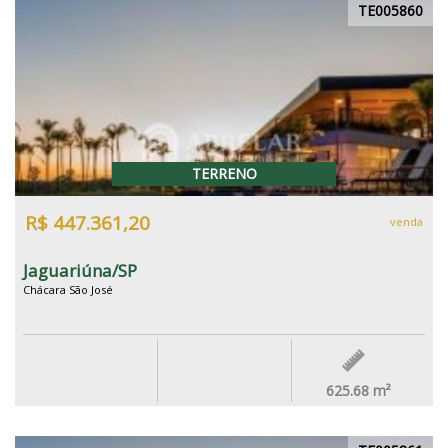
TE005860
TERRENO
R$ 447.361,20
venda
Jaguariúna/SP
Chácara São José
625.68
m²