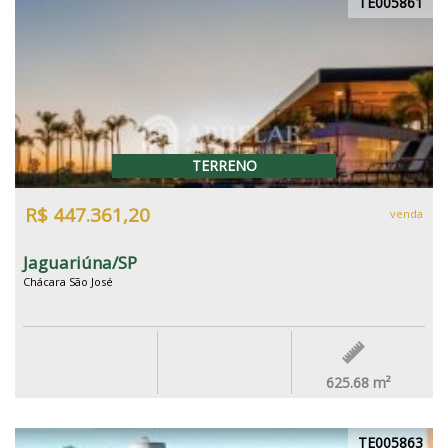
TE005861
TERRENO
R$ 447.361,20
venda
Jaguariúna/SP
Chácara São José
625.68
m²
TE005863