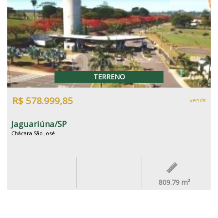
TERRENO
R$ 578.999,85
venda
Jaguariúna/SP
Chácara São José
809.79
m²