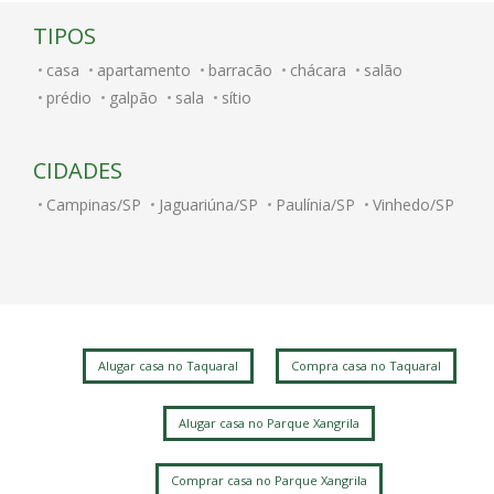
TIPOS
casa
apartamento
barracão
chácara
salão
prédio
galpão
sala
sítio
CIDADES
Campinas/SP
Jaguariúna/SP
Paulínia/SP
Vinhedo/SP
Alugar casa no Taquaral
Compra casa no Taquaral
Alugar casa no Parque Xangrila
Comprar casa no Parque Xangrila