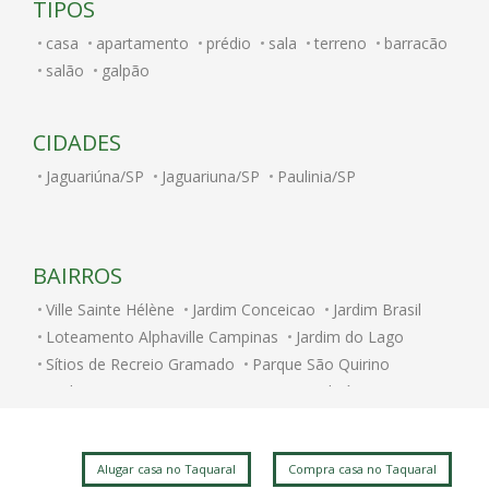
TIPOS
casa
apartamento
prédio
sala
terreno
barracão
salão
galpão
CIDADES
Jaguariúna/SP
Jaguariuna/SP
Paulinia/SP
BAIRROS
Ville Sainte Hélène
Jardim Conceicao
Jardim Brasil
Loteamento Alphaville Campinas
Jardim do Lago
Sítios de Recreio Gramado
Parque São Quirino
Jardim Itatinga
Nova Campinas
Cambuí
Parque Rural Fazenda Santa Cândida
Parque Brasília
Jardim Chapadão
Swiss Park
Centro
Alugar casa no Taquaral
Compra casa no Taquaral
Jardim dos Oliveiras
Jardim do Trevo