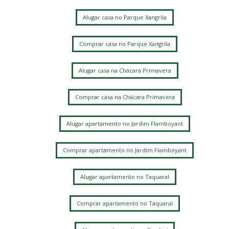
Chacara da Barra
Parque Alto Taquaral
Parque Xangrila
Taquaral
Alugar casa no Parque Xangrila
Parque Xangrilá
Vila Itapura
Parque Santa Bárbara
Jardim Conceição
Jardim Bom Retiro
Jardim Santa Genebra
Comprar casa no Parque Xangrila
Alphaville Campinas
Alugar casa na Chácara Primavera
Comprar casa na Chácara Primavera
Alugar apartamento no Jardim Flamboyant
Comprar apartamento no Jardim Flamboyant
Alugar apartamento no Taquaral
Comprar apartamento no Taquaral