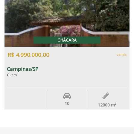
CHÁCARA
R$ 4.990.000,00
venda
Campinas/SP
Guara
10
12000
m²