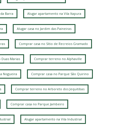
da Barra
Alugar apartamento na Vila Itapura
ra
Alugar casa no Jardim das Paineiras
ras
Comprar casa no Sítio de Recreios Gramado
 Duas Marias
Comprar terreno no Alphaville
la Nogueira
Comprar casa no Parque São Quirino
s
Comprar terreno no Arboreto dos Jequitibas
Comprar casa no Parque Jambeiro
ustrial
Alugar apartamento na Vila Industrial