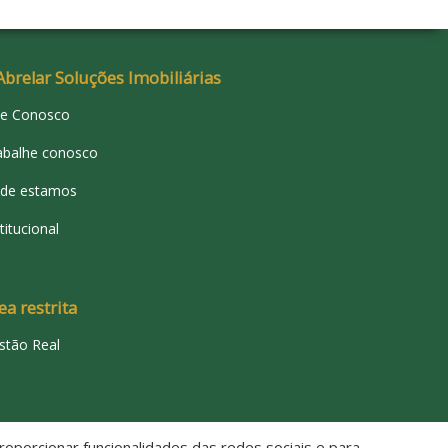
Abrelar Soluções Imobiliárias
le Conosco
abalhe conosco
de estamos
titucional
ea restrita
stão Real
oporcionar funcionalidades das redes sociais e para