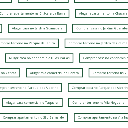
Comprar apartamento na Chácara da Barra
Alugar apartamento na Chácara 
Alugar casa no Jardim Guanabara
Comprar casa no Jardim Guanaba
mprar terreno no Parque da Hípica
Comprar terreno no Jardim das Palmei
Alugar casa no condomínio Duas Marias
Comprar casa no condomínio
 no Centro
Alugar sala comercial no Centro
Comprar terreno na Vi
prar terreno no Parque dos Alecrins
Comprar casa no Parque dos Alecrin
Alugar casa comercial no Taquaral
Comprar terreno na Vila Nogueira
Comprar apartamento no São Bernardo
Comprar apartamento na Vila Ind