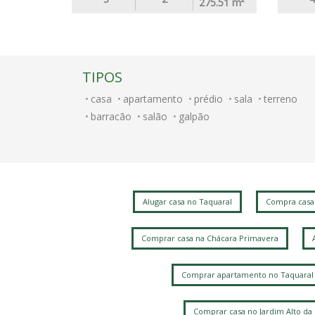
275.51
m²
TIPOS
casa
apartamento
prédio
sala
terreno
barracão
salão
galpão
Alugar casa no Taquaral
Compra casa
Comprar casa na Chácara Primavera
Comprar apartamento no Taquaral
Comprar casa no Jardim Alto da