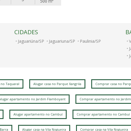
500
m²
CIDADES
B
Jaguariúna/SP
Jaguariuna/SP
Paulinia/SP
V
J
P
 no Taquaral
Alugar casa no Parque Xangrila
Comprar casa no Parqu
P
Alugar apartamento no Jardim Flamboyant
Comprar apartamento no Jardim
P
V
Alugar apartamento no Cambuí
Comprar apartamento no Cambuí
 Barra
Alugar casa na Vila Nogueira
Comprar casa na Vila Nogueira