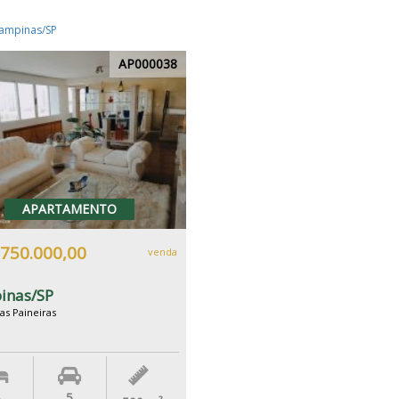
ampinas/SP
AP000038
APARTAMENTO
.750.000,00
venda
inas/SP
as Paineiras
5