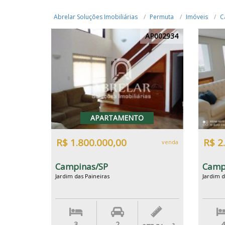
Abrelar Soluções Imobiliárias
Permuta
Imóveis
C
AP002934
APARTAMENTO
R$ 1.800.000,00
R$ 2
venda
Campinas/SP
Camp
Jardim das Paineiras
Jardim d
3
2
4