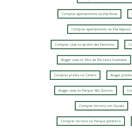
Comprar apartamento na Vila Nova
Comprar apartamento na Vila Itapura
Comprar casa no Jardim das Paineiras
Co
Alugar casa no Sítio de Recreios Gramado
Comprar prédio no Centro
Alugar prédio
Alugar casa no Parque São Quirino
Com
Comprar terreno em Sousas
Comprar terreno no Parque Jambeiro