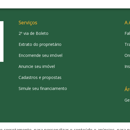
Serviços
A 
2ª via de Boleto
Fa
Extrato do proprietário
Tr
Encomende seu imóvel
On
Anuncie seu imóvel
Ins
Cadastros e propostas
Simule seu financiamento
Ár
Ge
 corretamente, para personalizar o conteúdo e anúncios, para pr