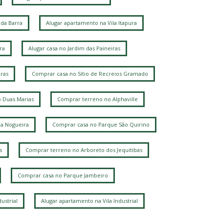
da Barra
Alugar apartamento na Vila Itapura
ra
Alugar casa no Jardim das Paineiras
ras
Comprar casa no Sítio de Recreios Gramado
 Duas Marias
Comprar terreno no Alphaville
la Nogueira
Comprar casa no Parque São Quirino
s
Comprar terreno no Arboreto dos Jequitibas
Comprar casa no Parque Jambeiro
ustrial
Alugar apartamento na Vila Industrial