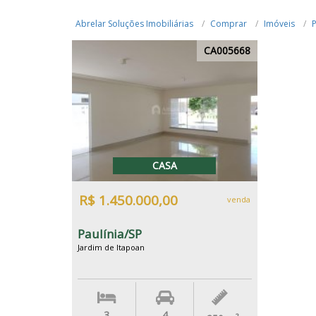
Abrelar Soluções Imobiliárias
Comprar
Imóveis
P
CA005668
CASA
R$ 1.450.000,00
venda
Paulínia/SP
Jardim de Itapoan
3
4