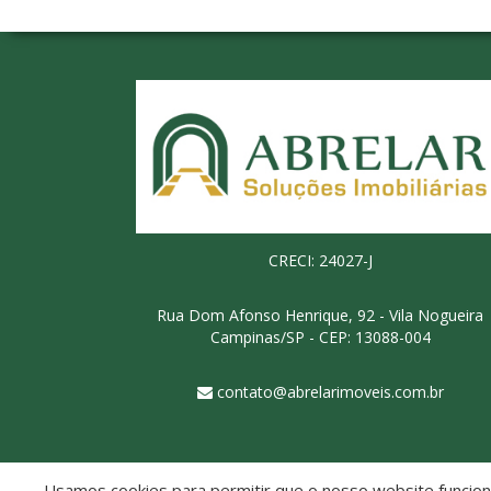
CRECI: 24027-J
Rua Dom Afonso Henrique, 92 - Vila Nogueira
Campinas/SP - CEP: 13088-004
contato@abrelarimoveis.com.br
Usamos cookies para permitir que o nosso website funcione