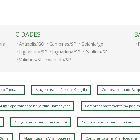
CIDADES
B
ara
Anápolis/GO
Campinas/SP
Goiânia/go
Jaguariuna/SP
Jaguariúna/SP
Paulínia/SP
Valinhos/SP
Vinhedo/SP
 no Taquaral
Alugar casa no Parque Xangrila
Comprar casa no Parqu
Alugar apartamento no Jardim Flamboyant
Comprar apartamento no Jardim
Alugar apartamento no Cambuí
Comprar apartamento no Cambuí
 Barra
Alugar casa na Vila Nogueira
Comprar casa na Vila Nogueira