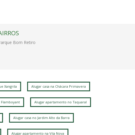
AIRROS
Parque Bom Retiro
e Xangrila
Alugar casa na Chácara Primavera
 Flamboyant
Alugar apartamento no Taquaral
Alugar casa no Jardim Alto da Barra
Alugar apartamento na Vila Nova