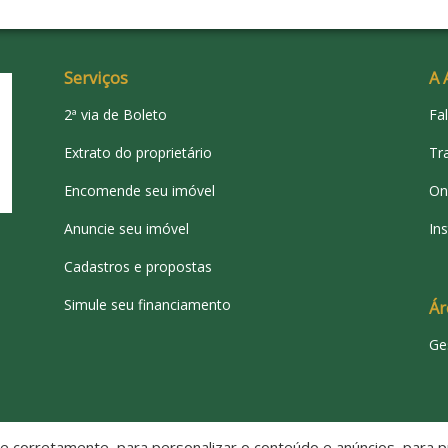
Serviços
A 
2ª via de Boleto
Fa
Extrato do proprietário
Tr
Encomende seu imóvel
On
Anuncie seu imóvel
Ins
Cadastros e propostas
Simule seu financiamento
Ár
Ge
 corretamente, para personalizar o conteúdo e anúncios, para pr