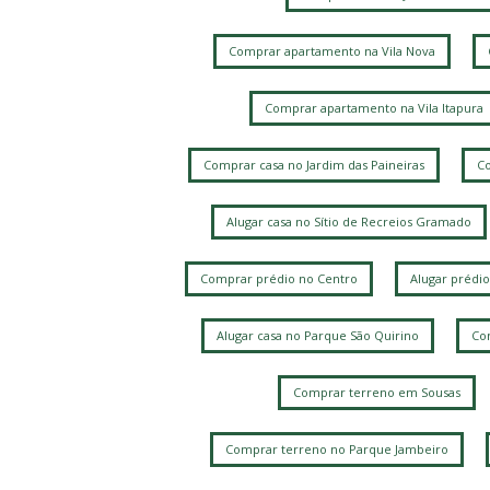
Comprar apartamento na Vila Nova
Comprar apartamento na Vila Itapura
Comprar casa no Jardim das Paineiras
Co
Alugar casa no Sítio de Recreios Gramado
Comprar prédio no Centro
Alugar prédio
Alugar casa no Parque São Quirino
Com
Comprar terreno em Sousas
Comprar terreno no Parque Jambeiro