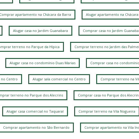
Comprar apartamento na Chácara da Barra
Alugar apartamento na Chácara 
Alugar casa no Jardim Guanabara
Comprar casa no Jardim Guanaba
mprar terreno no Parque da Hípica
Comprar terreno no Jardim das Palmei
Alugar casa no condomínio Duas Marias
Comprar casa no condomínio
 no Centro
Alugar sala comercial no Centro
Comprar terreno na Vi
prar terreno no Parque dos Alecrins
Comprar casa no Parque dos Alecrin
Alugar casa comercial no Taquaral
Comprar terreno na Vila Nogueira
Comprar apartamento no São Bernardo
Comprar apartamento na Vila Ind