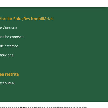
Abrelar Soluções Imobiliárias
le Conosco
abalhe conosco
de estamos
titucional
ea restrita
stão Real
oporcionar funcionalidades das redes sociais e para