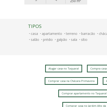
250
m²
TIPOS
casa
apartamento
terreno
barracão
chác
salão
prédio
galpão
sala
sítio
Alugar casa no Taquaral
Compra casa
Comprar casa na Chácara Primavera
Comprar apartamento no Taquaral
Comprar casa no Jardim Alto da