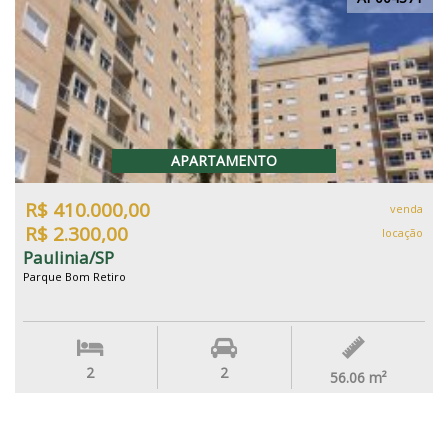
APARTAMENTO
R$ 410.000,00
venda
R$ 2.300,00
locação
Paulinia/SP
Parque Bom Retiro
2
2
56.06
m²