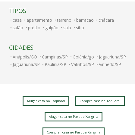
TIPOS
casa
apartamento
terreno
barracão
chácara
salão
prédio
galpão
sala
sítio
CIDADES
Anápolis/GO
Campinas/SP
Goiânia/go
Jaguariuna/SP
Jaguariúna/SP
Paulínia/SP
Valinhos/SP
Vinhedo/SP
Alugar casa no Taquaral
Compra casa no Taquaral
Alugar casa no Parque Xangrila
Comprar casa no Parque Xangrila