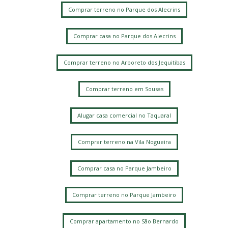
Comprar terreno no Parque dos Alecrins
Comprar casa no Parque dos Alecrins
Comprar terreno no Arboreto dos Jequitibas
Comprar terreno em Sousas
Alugar casa comercial no Taquaral
Comprar terreno na Vila Nogueira
Comprar casa no Parque Jambeiro
Comprar terreno no Parque Jambeiro
Comprar apartamento no São Bernardo