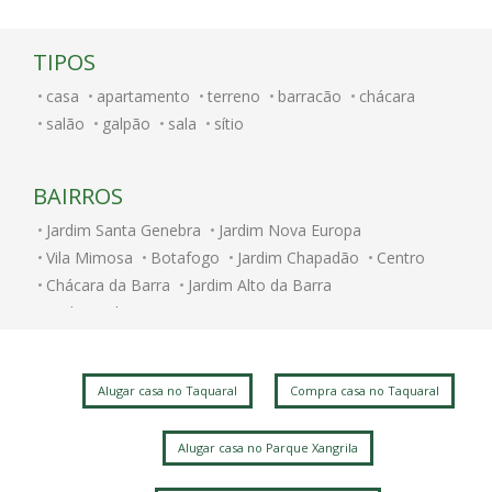
TIPOS
casa
apartamento
terreno
barracão
chácara
salão
galpão
sala
sítio
BAIRROS
Jardim Santa Genebra
Jardim Nova Europa
Vila Mimosa
Botafogo
Jardim Chapadão
Centro
Chácara da Barra
Jardim Alto da Barra
Jardim Bela Vista
Alugar casa no Taquaral
Compra casa no Taquaral
Alugar casa no Parque Xangrila