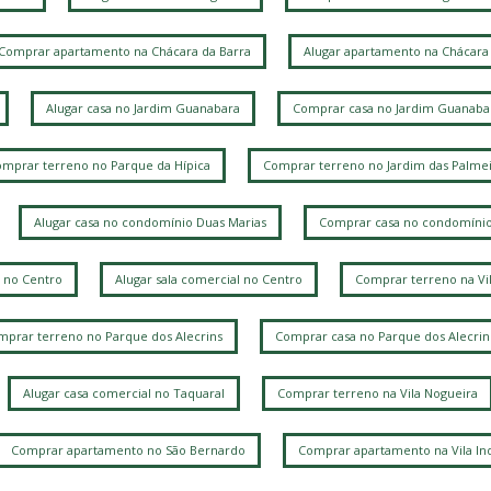
Comprar apartamento na Chácara da Barra
Alugar apartamento na Chácara 
Alugar casa no Jardim Guanabara
Comprar casa no Jardim Guanaba
mprar terreno no Parque da Hípica
Comprar terreno no Jardim das Palmei
Alugar casa no condomínio Duas Marias
Comprar casa no condomínio
 no Centro
Alugar sala comercial no Centro
Comprar terreno na Vi
prar terreno no Parque dos Alecrins
Comprar casa no Parque dos Alecrin
Alugar casa comercial no Taquaral
Comprar terreno na Vila Nogueira
Comprar apartamento no São Bernardo
Comprar apartamento na Vila Ind