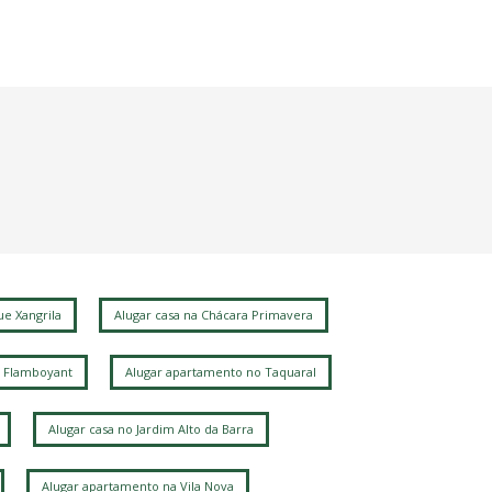
e Xangrila
Alugar casa na Chácara Primavera
 Flamboyant
Alugar apartamento no Taquaral
Alugar casa no Jardim Alto da Barra
Alugar apartamento na Vila Nova