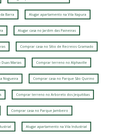
da Barra
Alugar apartamento na Vila Itapura
ra
Alugar casa no Jardim das Paineiras
ras
Comprar casa no Sítio de Recreios Gramado
 Duas Marias
Comprar terreno no Alphaville
la Nogueira
Comprar casa no Parque São Quirino
s
Comprar terreno no Arboreto dos Jequitibas
Comprar casa no Parque Jambeiro
ustrial
Alugar apartamento na Vila Industrial