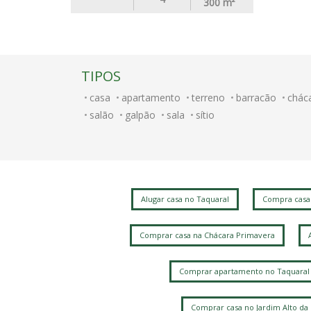
300
m²
TIPOS
casa
apartamento
terreno
barracão
chác
salão
galpão
sala
sítio
Alugar casa no Taquaral
Compra casa
Comprar casa na Chácara Primavera
Comprar apartamento no Taquaral
Comprar casa no Jardim Alto da