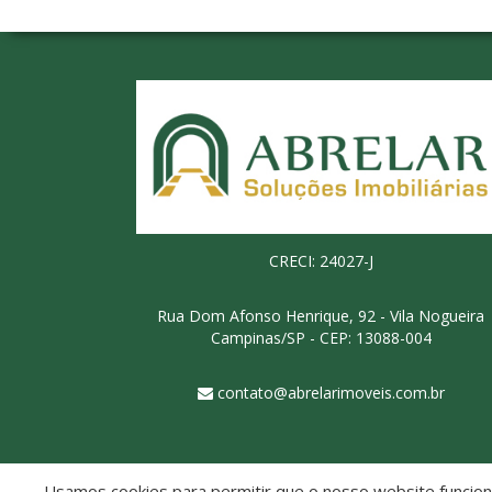
CRECI: 24027-J
Rua Dom Afonso Henrique, 92 - Vila Nogueira
Campinas/SP - CEP: 13088-004
contato@abrelarimoveis.com.br
Usamos cookies para permitir que o nosso website funcione