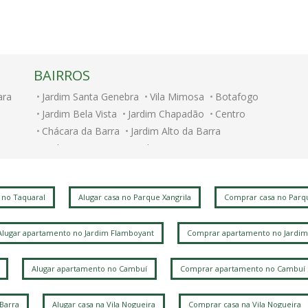
BAIRROS
ara
Jardim Santa Genebra
Vila Mimosa
Botafogo
Jardim Bela Vista
Jardim Chapadão
Centro
Chácara da Barra
Jardim Alto da Barra
Jardim Myrian Moreira da Costa
 no Taquaral
Alugar casa no Parque Xangrila
Comprar casa no Parqu
Alugar apartamento no Jardim Flamboyant
Comprar apartamento no Jardim
Alugar apartamento no Cambuí
Comprar apartamento no Cambuí
 Barra
Alugar casa na Vila Nogueira
Comprar casa na Vila Nogueira