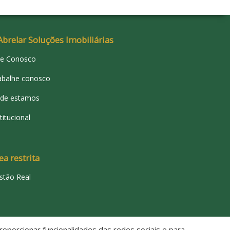
Abrelar Soluções Imobiliárias
le Conosco
abalhe conosco
de estamos
titucional
ea restrita
stão Real
oporcionar funcionalidades das redes sociais e para