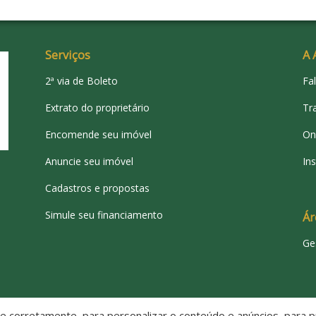
Serviços
A 
2ª via de Boleto
Fa
Extrato do proprietário
Tr
Encomende seu imóvel
On
Anuncie seu imóvel
Ins
Cadastros e propostas
Simule seu financiamento
Ár
Ge
 corretamente, para personalizar o conteúdo e anúncios, para pr