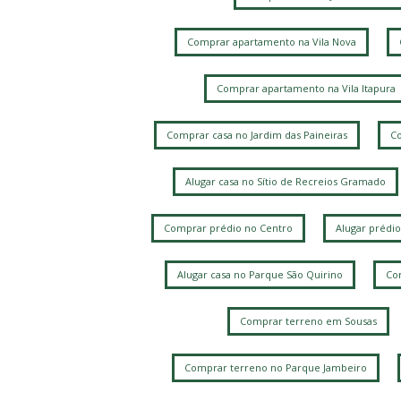
Comprar apartamento na Vila Nova
Comprar apartamento na Vila Itapura
Comprar casa no Jardim das Paineiras
Co
Alugar casa no Sítio de Recreios Gramado
Comprar prédio no Centro
Alugar prédio
Alugar casa no Parque São Quirino
Com
Comprar terreno em Sousas
Comprar terreno no Parque Jambeiro