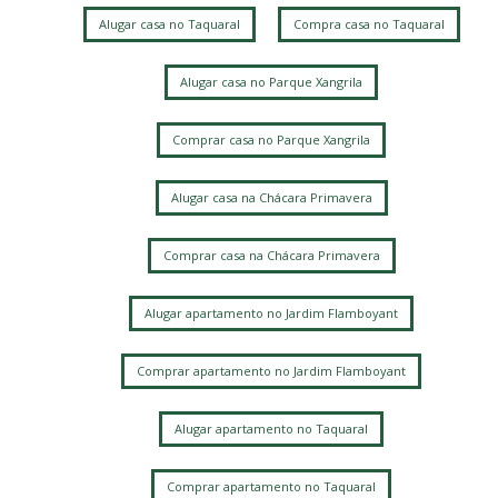
Parque Jambeiro
Chácara Primavera
Taquaral
Alugar casa no Taquaral
Compra casa no Taquaral
Parque Rural Fazenda Santa Cândida
Jardim Planalto
Fazenda Santa Cândida
Sítios de Recreio Gramado
Alugar casa no Parque Xangrila
Comprar casa no Parque Xangrila
Alugar casa na Chácara Primavera
Comprar casa na Chácara Primavera
Alugar apartamento no Jardim Flamboyant
Comprar apartamento no Jardim Flamboyant
Alugar apartamento no Taquaral
Comprar apartamento no Taquaral