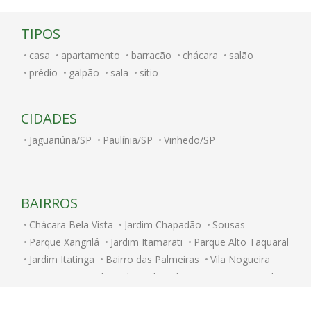
TIPOS
casa
apartamento
barracão
chácara
salão
prédio
galpão
sala
sítio
CIDADES
Jaguariúna/SP
Paulínia/SP
Vinhedo/SP
BAIRROS
Chácara Bela Vista
Jardim Chapadão
Sousas
Parque Xangrilá
Jardim Itamarati
Parque Alto Taquaral
Jardim Itatinga
Bairro das Palmeiras
Vila Nogueira
Parque Taquaral
Colinas do Atibaia
Novo Taquaral
Loteamento Residencial Entre Verdes (Sousas)
Centro