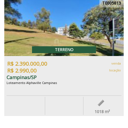
TE005813
TERRENO
R$ 2.390.000,00
venda
R$ 2.990,00
locação
Campinas/SP
Loteamento Alphaville Campinas
1018
m²