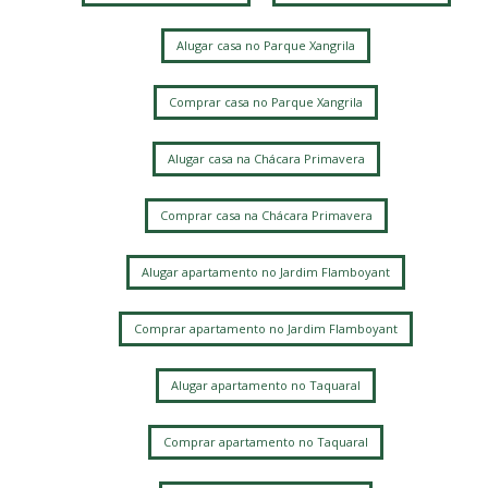
Chacara da Barra
Parque Alto Taquaral
Parque Xangrila
Taquaral
Alugar casa no Parque Xangrila
Parque Xangrilá
Vila Itapura
Parque Santa Bárbara
Jardim Conceição
Jardim Bom Retiro
Jardim Santa Genebra
Comprar casa no Parque Xangrila
Alphaville Campinas
Alugar casa na Chácara Primavera
Comprar casa na Chácara Primavera
Alugar apartamento no Jardim Flamboyant
Comprar apartamento no Jardim Flamboyant
Alugar apartamento no Taquaral
Comprar apartamento no Taquaral