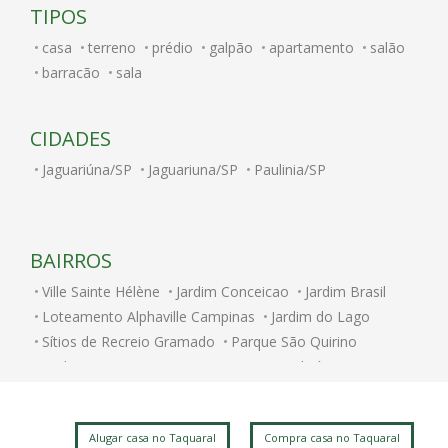
TIPOS
casa
terreno
prédio
galpão
apartamento
salão
barracão
sala
CIDADES
Jaguariúna/SP
Jaguariuna/SP
Paulinia/SP
BAIRROS
Ville Sainte Hélène
Jardim Conceicao
Jardim Brasil
Loteamento Alphaville Campinas
Jardim do Lago
Sítios de Recreio Gramado
Parque São Quirino
Jardim Itatinga
Nova Campinas
Cambuí
Parque Rural Fazenda Santa Cândida
Parque Brasília
Jardim Chapadão
Swiss Park
Centro
Alugar casa no Taquaral
Compra casa no Taquaral
Jardim dos Oliveiras
Jardim do Trevo