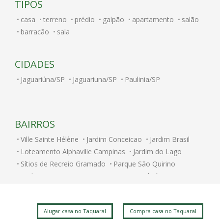
TIPOS
casa
terreno
prédio
galpão
apartamento
salão
barracão
sala
CIDADES
Jaguariúna/SP
Jaguariuna/SP
Paulinia/SP
BAIRROS
Ville Sainte Hélène
Jardim Conceicao
Jardim Brasil
Loteamento Alphaville Campinas
Jardim do Lago
Sítios de Recreio Gramado
Parque São Quirino
Jardim Itatinga
Nova Campinas
Cambuí
Parque Rural Fazenda Santa Cândida
Parque Brasília
Jardim Chapadão
Swiss Park
Centro
Alugar casa no Taquaral
Compra casa no Taquaral
Jardim dos Oliveiras
Jardim do Trevo