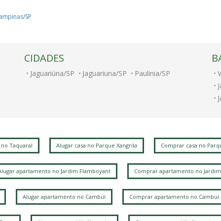
ampinas/SP
CIDADES
B
Jaguariúna/SP
Jaguariuna/SP
Paulinia/SP
V
J
P
 no Taquaral
Alugar casa no Parque Xangrila
Comprar casa no Parqu
P
Alugar apartamento no Jardim Flamboyant
Comprar apartamento no Jardim
P
V
Alugar apartamento no Cambuí
Comprar apartamento no Cambuí