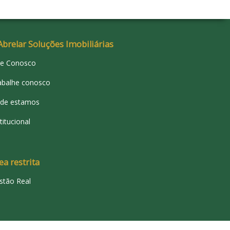
Abrelar Soluções Imobiliárias
le Conosco
abalhe conosco
de estamos
titucional
ea restrita
stão Real