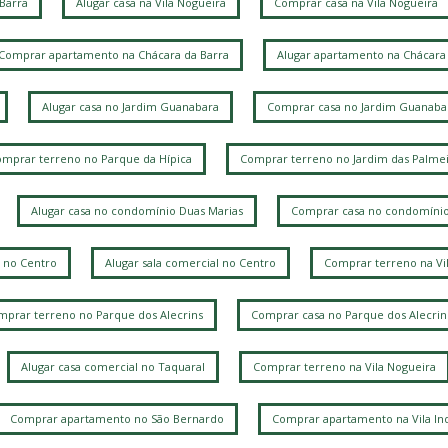
 Barra
Alugar casa na Vila Nogueira
Comprar casa na Vila Nogueira
Comprar apartamento na Chácara da Barra
Alugar apartamento na Chácara 
Alugar casa no Jardim Guanabara
Comprar casa no Jardim Guanaba
mprar terreno no Parque da Hípica
Comprar terreno no Jardim das Palmei
Alugar casa no condomínio Duas Marias
Comprar casa no condomínio
 no Centro
Alugar sala comercial no Centro
Comprar terreno na Vi
prar terreno no Parque dos Alecrins
Comprar casa no Parque dos Alecrin
Alugar casa comercial no Taquaral
Comprar terreno na Vila Nogueira
Comprar apartamento no São Bernardo
Comprar apartamento na Vila Ind