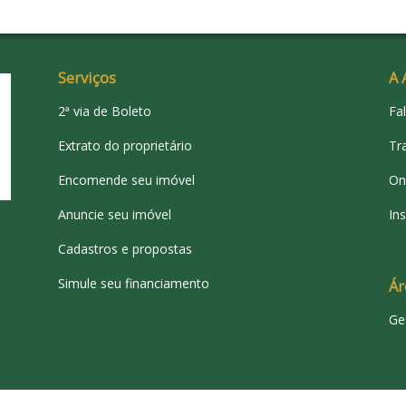
Serviços
A 
2ª via de Boleto
Fa
Extrato do proprietário
Tr
Encomende seu imóvel
On
Anuncie seu imóvel
Ins
Cadastros e propostas
Simule seu financiamento
Ár
Ge