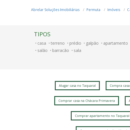
Abrelar Soluções Imobiliárias
Permuta
Imóveis
C
TIPOS
casa
terreno
prédio
galpão
apartamento
salão
barracão
sala
Alugar casa no Taquaral
Compra casa
Comprar casa na Chácara Primavera
Comprar apartamento no Taquaral