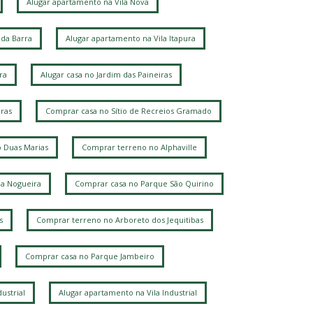
Jardim Santa Genebra
Alphaville Campinas
Alugar apartamento na Vila Nova
da Barra
Alugar apartamento na Vila Itapura
ra
Alugar casa no Jardim das Paineiras
ras
Comprar casa no Sítio de Recreios Gramado
 Duas Marias
Comprar terreno no Alphaville
la Nogueira
Comprar casa no Parque São Quirino
s
Comprar terreno no Arboreto dos Jequitibas
Comprar casa no Parque Jambeiro
ustrial
Alugar apartamento na Vila Industrial