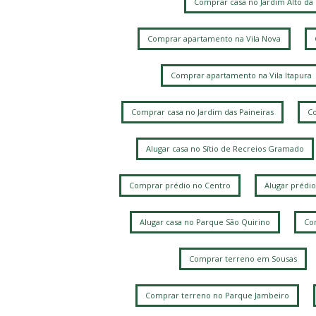
Comprar casa no Jardim Alto da
Comprar apartamento na Vila Nova
Comprar apartamento na Vila Itapura
Comprar casa no Jardim das Paineiras
Co
Alugar casa no Sítio de Recreios Gramado
Comprar prédio no Centro
Alugar prédio
Alugar casa no Parque São Quirino
Com
Comprar terreno em Sousas
Comprar terreno no Parque Jambeiro