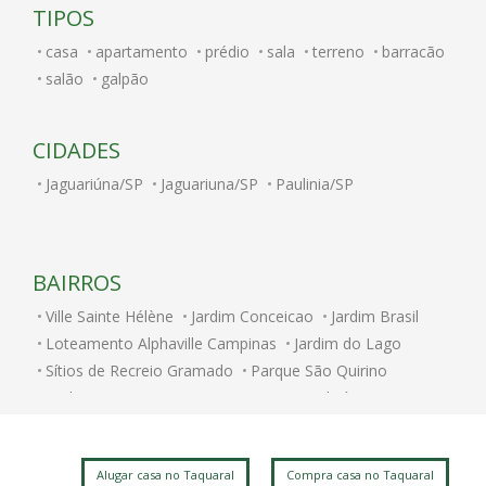
TIPOS
casa
apartamento
prédio
sala
terreno
barracão
salão
galpão
CIDADES
Jaguariúna/SP
Jaguariuna/SP
Paulinia/SP
BAIRROS
Ville Sainte Hélène
Jardim Conceicao
Jardim Brasil
Loteamento Alphaville Campinas
Jardim do Lago
Sítios de Recreio Gramado
Parque São Quirino
Jardim Itatinga
Nova Campinas
Cambuí
Parque Rural Fazenda Santa Cândida
Parque Brasília
Jardim Chapadão
Swiss Park
Centro
Alugar casa no Taquaral
Compra casa no Taquaral
Jardim dos Oliveiras
Jardim do Trevo