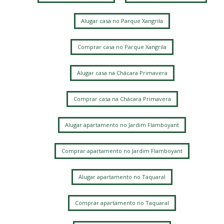
Chacara da Barra
Parque Alto Taquaral
Parque Xangrila
Taquaral
Alugar casa no Parque Xangrila
Parque Xangrilá
Vila Itapura
Parque Santa Bárbara
Jardim Conceição
Jardim Bom Retiro
Jardim Santa Genebra
Comprar casa no Parque Xangrila
Alphaville Campinas
Alugar casa na Chácara Primavera
Comprar casa na Chácara Primavera
Alugar apartamento no Jardim Flamboyant
Comprar apartamento no Jardim Flamboyant
Alugar apartamento no Taquaral
Comprar apartamento no Taquaral