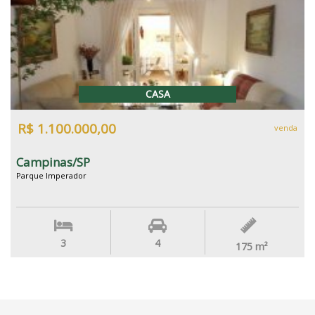
CASA
R$ 1.100.000,00
venda
Campinas/SP
Parque Imperador
3
4
175
m²