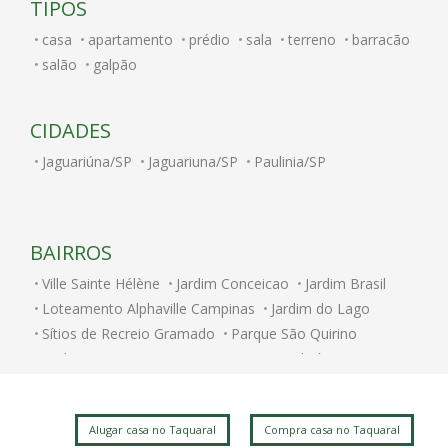
TIPOS
casa
apartamento
prédio
sala
terreno
barracão
salão
galpão
CIDADES
Jaguariúna/SP
Jaguariuna/SP
Paulinia/SP
BAIRROS
Ville Sainte Hélène
Jardim Conceicao
Jardim Brasil
Loteamento Alphaville Campinas
Jardim do Lago
Sítios de Recreio Gramado
Parque São Quirino
Jardim Itatinga
Nova Campinas
Cambuí
Parque Rural Fazenda Santa Cândida
Parque Brasília
Jardim Chapadão
Swiss Park
Centro
Alugar casa no Taquaral
Compra casa no Taquaral
Jardim dos Oliveiras
Jardim do Trevo