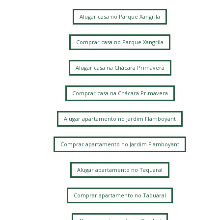
Chacara da Barra
Parque Alto Taquaral
Parque Xangrila
Taquaral
Alugar casa no Parque Xangrila
Parque Xangrilá
Vila Itapura
Parque Santa Bárbara
Jardim Conceição
Jardim Bom Retiro
Jardim Santa Genebra
Comprar casa no Parque Xangrila
Alphaville Campinas
Alugar casa na Chácara Primavera
Comprar casa na Chácara Primavera
Alugar apartamento no Jardim Flamboyant
Comprar apartamento no Jardim Flamboyant
Alugar apartamento no Taquaral
Comprar apartamento no Taquaral