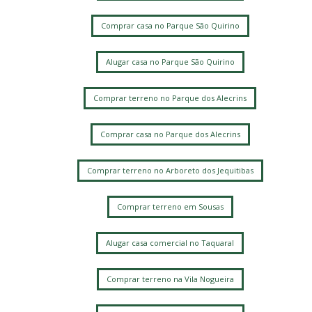
Comprar casa no Parque São Quirino
Alugar casa no Parque São Quirino
Comprar terreno no Parque dos Alecrins
Comprar casa no Parque dos Alecrins
Comprar terreno no Arboreto dos Jequitibas
Comprar terreno em Sousas
Alugar casa comercial no Taquaral
Comprar terreno na Vila Nogueira