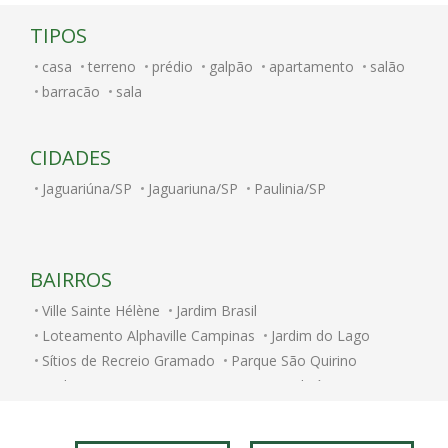
TIPOS
casa
terreno
prédio
galpão
apartamento
salão
barracão
sala
CIDADES
Jaguariúna/SP
Jaguariuna/SP
Paulinia/SP
BAIRROS
Ville Sainte Hélène
Jardim Brasil
Loteamento Alphaville Campinas
Jardim do Lago
Sítios de Recreio Gramado
Parque São Quirino
Jardim Itatinga
Nova Campinas
Cambuí
Parque Rural Fazenda Santa Cândida
Jardim Conceicao
Parque Brasília
Jardim Chapadão
Swiss Park
Centro