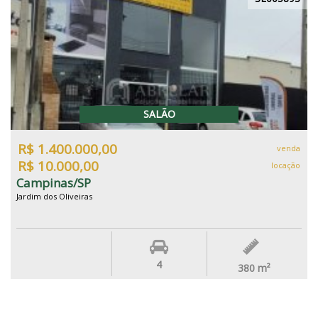
SALÃO
R$ 1.400.000,00
venda
R$ 10.000,00
locação
Campinas/SP
Jardim dos Oliveiras
4
380
m²