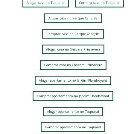
Alugar casa no Taquaral
Compra casa no Taquaral
Jardim do Trevo
Chacara da Barra
Parque Alto Taquaral
Parque Xangrila
Taquaral
Parque Xangrilá
Vila Itapura
Alugar casa no Parque Xangrila
Parque Santa Bárbara
Jardim Conceição
Jardim Bom Retiro
Jardim Santa Genebra
Alphaville Campinas
Comprar casa no Parque Xangrila
Alugar casa na Chácara Primavera
Comprar casa na Chácara Primavera
Alugar apartamento no Jardim Flamboyant
Comprar apartamento no Jardim Flamboyant
Alugar apartamento no Taquaral
Comprar apartamento no Taquaral