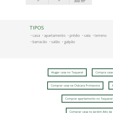
300
m²
TIPOS
casa
apartamento
prédio
sala
terreno
barracão
salão
galpão
Alugar casa no Taquaral
Compra casa
Comprar casa na Chácara Primavera
Comprar apartamento no Taquaral
Comprar casa no Jardim Alto da