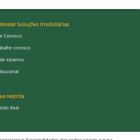
Abrelar Soluções Imobiliárias
le Conosco
abalhe conosco
de estamos
titucional
ea restrita
stão Real
oporcionar funcionalidades das redes sociais e para