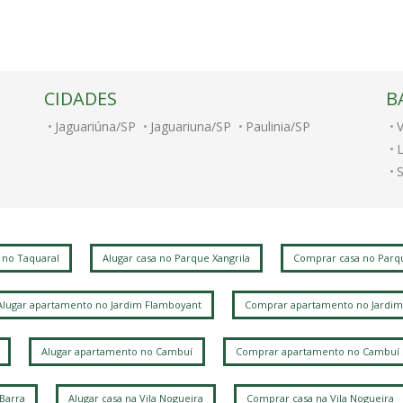
CIDADES
B
Jaguariúna/SP
Jaguariuna/SP
Paulinia/SP
V
S
J
 no Taquaral
Alugar casa no Parque Xangrila
Comprar casa no Parqu
J
Alugar apartamento no Jardim Flamboyant
Comprar apartamento no Jardim
P
V
Alugar apartamento no Cambuí
Comprar apartamento no Cambuí
 Barra
Alugar casa na Vila Nogueira
Comprar casa na Vila Nogueira