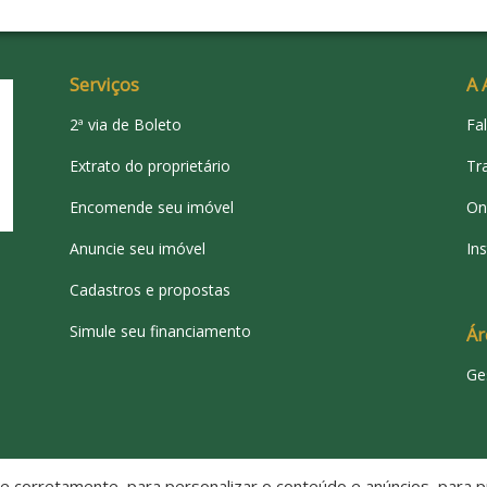
Serviços
A 
2ª via de Boleto
Fa
Extrato do proprietário
Tr
Encomende seu imóvel
On
Anuncie seu imóvel
Ins
Cadastros e propostas
Simule seu financiamento
Ár
Ge
 corretamente, para personalizar o conteúdo e anúncios, para pr