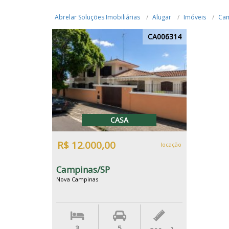
Abrelar Soluções Imobiliárias
Alugar
Imóveis
Cam
CA006314
CASA
R$ 12.000,00
locação
Campinas/SP
Nova Campinas
3
5