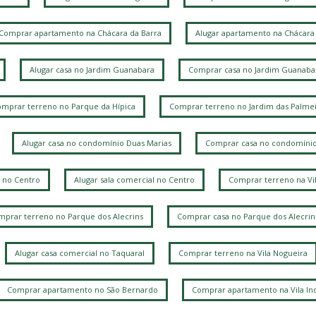
Comprar apartamento na Chácara da Barra
Alugar apartamento na Chácara 
Alugar casa no Jardim Guanabara
Comprar casa no Jardim Guanaba
mprar terreno no Parque da Hípica
Comprar terreno no Jardim das Palmei
Alugar casa no condomínio Duas Marias
Comprar casa no condomínio
 no Centro
Alugar sala comercial no Centro
Comprar terreno na Vi
prar terreno no Parque dos Alecrins
Comprar casa no Parque dos Alecrin
Alugar casa comercial no Taquaral
Comprar terreno na Vila Nogueira
Comprar apartamento no São Bernardo
Comprar apartamento na Vila Ind