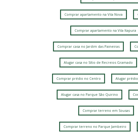
Comprar apartamento na Vila Nova
Comprar apartamento na Vila Itapura
Comprar casa no Jardim das Paineiras
Co
Alugar casa no Sítio de Recreios Gramado
Comprar prédio no Centro
Alugar prédio
Alugar casa no Parque São Quirino
Com
Comprar terreno em Sousas
Comprar terreno no Parque Jambeiro