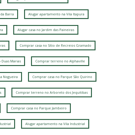
da Barra
Alugar apartamento na Vila Itapura
ra
Alugar casa no Jardim das Paineiras
ras
Comprar casa no Sítio de Recreios Gramado
 Duas Marias
Comprar terreno no Alphaville
la Nogueira
Comprar casa no Parque São Quirino
s
Comprar terreno no Arboreto dos Jequitibas
Comprar casa no Parque Jambeiro
ustrial
Alugar apartamento na Vila Industrial