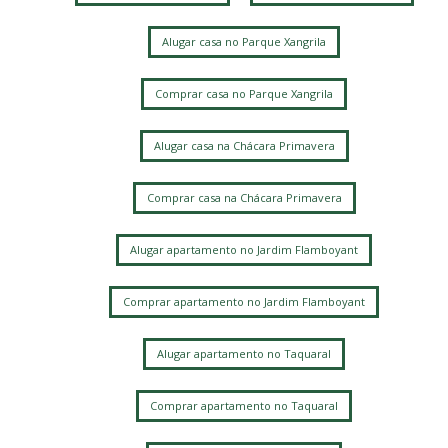
Chacara da Barra
Parque Alto Taquaral
Parque Xangrila
Taquaral
Alugar casa no Parque Xangrila
Parque Xangrilá
Vila Itapura
Parque Santa Bárbara
Jardim Conceição
Jardim Bom Retiro
Jardim Santa Genebra
Comprar casa no Parque Xangrila
Alphaville Campinas
Alugar casa na Chácara Primavera
Comprar casa na Chácara Primavera
Alugar apartamento no Jardim Flamboyant
Comprar apartamento no Jardim Flamboyant
Alugar apartamento no Taquaral
Comprar apartamento no Taquaral