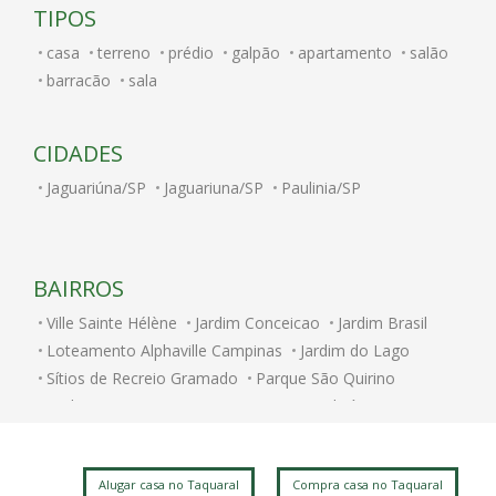
TIPOS
casa
terreno
prédio
galpão
apartamento
salão
barracão
sala
CIDADES
Jaguariúna/SP
Jaguariuna/SP
Paulinia/SP
BAIRROS
Ville Sainte Hélène
Jardim Conceicao
Jardim Brasil
Loteamento Alphaville Campinas
Jardim do Lago
Sítios de Recreio Gramado
Parque São Quirino
Jardim Itatinga
Nova Campinas
Cambuí
Parque Rural Fazenda Santa Cândida
Parque Brasília
Jardim Chapadão
Swiss Park
Centro
Alugar casa no Taquaral
Compra casa no Taquaral
Jardim dos Oliveiras
Jardim do Trevo