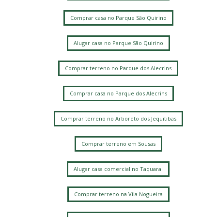
Comprar casa no Parque São Quirino
Alugar casa no Parque São Quirino
Comprar terreno no Parque dos Alecrins
Comprar casa no Parque dos Alecrins
Comprar terreno no Arboreto dos Jequitibas
Comprar terreno em Sousas
Alugar casa comercial no Taquaral
Comprar terreno na Vila Nogueira