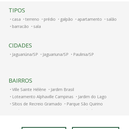
TIPOS
casa
terreno
prédio
galpão
apartamento
salão
barracão
sala
CIDADES
Jaguariúna/SP
Jaguariuna/SP
Paulinia/SP
BAIRROS
Ville Sainte Hélène
Jardim Brasil
Loteamento Alphaville Campinas
Jardim do Lago
Sítios de Recreio Gramado
Parque São Quirino
Jardim Itatinga
Nova Campinas
Cambuí
Parque Rural Fazenda Santa Cândida
Jardim Conceicao
Parque Brasília
Jardim Chapadão
Jardim dos Oliveiras