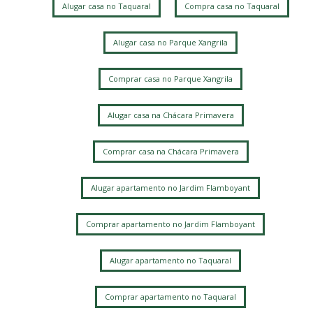
Alugar casa no Taquaral
Compra casa no Taquaral
Swiss Park
Centro
Jardim do Trevo
Chacara da Barra
Parque Alto Taquaral
Parque Xangrila
Taquaral
Alugar casa no Parque Xangrila
Parque Xangrilá
Vila Itapura
Jardim Conceição
Jardim Bom Retiro
Jardim Santa Genebra
Alphaville Campinas
Comprar casa no Parque Xangrila
Alugar casa na Chácara Primavera
Comprar casa na Chácara Primavera
Alugar apartamento no Jardim Flamboyant
Comprar apartamento no Jardim Flamboyant
Alugar apartamento no Taquaral
Comprar apartamento no Taquaral