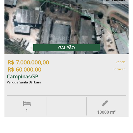
GALPÃO
R$ 7.000.000,00
venda
R$ 60.000,00
locação
Campinas/SP
Parque Santa Bárbara
1
10000
m²