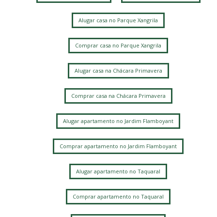
Chacara da Barra
Parque Alto Taquaral
Parque Xangrila
Taquaral
Alugar casa no Parque Xangrila
Parque Xangrilá
Vila Itapura
Parque Santa Bárbara
Jardim Conceição
Jardim Bom Retiro
Jardim Santa Genebra
Comprar casa no Parque Xangrila
Alphaville Campinas
Alugar casa na Chácara Primavera
Comprar casa na Chácara Primavera
Alugar apartamento no Jardim Flamboyant
Comprar apartamento no Jardim Flamboyant
Alugar apartamento no Taquaral
Comprar apartamento no Taquaral