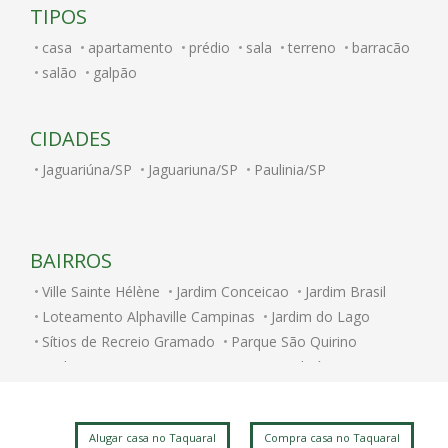
TIPOS
casa
apartamento
prédio
sala
terreno
barracão
salão
galpão
CIDADES
Jaguariúna/SP
Jaguariuna/SP
Paulinia/SP
BAIRROS
Ville Sainte Hélène
Jardim Conceicao
Jardim Brasil
Loteamento Alphaville Campinas
Jardim do Lago
Sítios de Recreio Gramado
Parque São Quirino
Jardim Itatinga
Nova Campinas
Cambuí
Parque Rural Fazenda Santa Cândida
Parque Brasília
Jardim Chapadão
Swiss Park
Centro
Alugar casa no Taquaral
Compra casa no Taquaral
Jardim dos Oliveiras
Jardim do Trevo