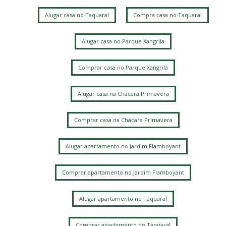
Parque Jambeiro
Taquaral
Chácara Primavera
Alugar casa no Taquaral
Compra casa no Taquaral
Parque Rural Fazenda Santa Cândida
Jardim Planalto
Fazenda Santa Cândida
Sítios de Recreio Gramado
Sousas
Alugar casa no Parque Xangrila
Comprar casa no Parque Xangrila
Alugar casa na Chácara Primavera
Comprar casa na Chácara Primavera
Alugar apartamento no Jardim Flamboyant
Comprar apartamento no Jardim Flamboyant
Alugar apartamento no Taquaral
Comprar apartamento no Taquaral