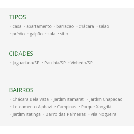
TIPOS
casa
apartamento
barracão
chácara
salão
prédio
galpão
sala
sítio
CIDADES
Jaguariúna/SP
Paulínia/SP
Vinhedo/SP
BAIRROS
Chácara Bela Vista
Jardim Itamarati
Jardim Chapadão
Loteamento Alphaville Campinas
Parque Xangrilá
Jardim Itatinga
Bairro das Palmeiras
Vila Nogueira
Colinas do Atibaia
Parque Taquaral
Novo Taquaral
Loteamento Residencial Entre Verdes (Sousas)
Centro