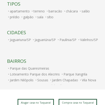
TIPOS
apartamento
terreno
barracão
chácara
salão
prédio
galpão
sala
sítio
CIDADES
Jaguariuna/SP
Jaguariúna/SP
Paulínia/SP
Valinhos/SP
BAIRROS
Parque das Quaresmeiras
Loteamento Parque dos Alecrins
Parque Xangrila
Jardim Nilópolis
Sousas
Jardim Chapadao
Vila Nova
Parque Nova Campinas
Alphaville Campinas
Jardim Bom Retiro
Jardim Nossa Senhora Auxiliadora
Taquaral
Vila Nogueira
Chacara Santa Margarida
Alugar casa no Taquaral
Compra casa no Taquaral
Parque Taquaral
Ville Sainte Hélène
Jardim Conceicao