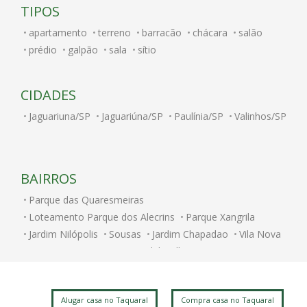
TIPOS
apartamento
terreno
barracão
chácara
salão
prédio
galpão
sala
sítio
CIDADES
Jaguariuna/SP
Jaguariúna/SP
Paulínia/SP
Valinhos/SP
BAIRROS
Parque das Quaresmeiras
Loteamento Parque dos Alecrins
Parque Xangrila
Jardim Nilópolis
Sousas
Jardim Chapadao
Vila Nova
Parque Nova Campinas
Alphaville Campinas
Jardim Bom Retiro
Jardim Nossa Senhora Auxiliadora
Taquaral
Vila Nogueira
Chacara Santa Margarida
Alugar casa no Taquaral
Compra casa no Taquaral
Parque Taquaral
Ville Sainte Hélène
Jardim Conceicao