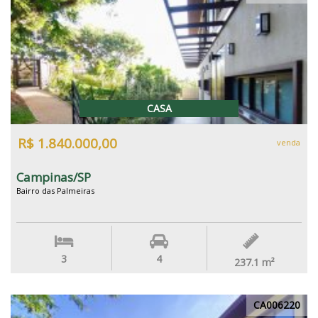
CASA
R$ 1.840.000,00
venda
Campinas/SP
Bairro das Palmeiras
3
4
237.1
m²
CA006220