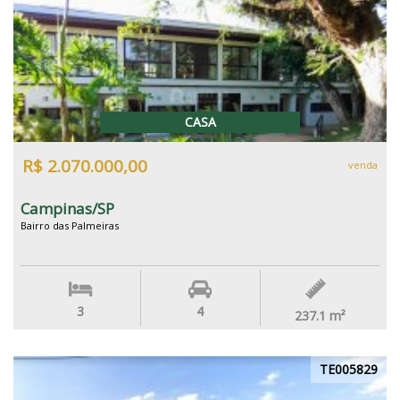
CASA
R$ 2.070.000,00
venda
Campinas/SP
Bairro das Palmeiras
3
4
237.1
m²
TE005829