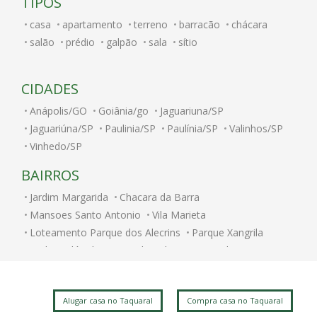
TIPOS
casa
apartamento
terreno
barracão
chácara
salão
prédio
galpão
sala
sítio
CIDADES
Anápolis/GO
Goiânia/go
Jaguariuna/SP
Jaguariúna/SP
Paulinia/SP
Paulínia/SP
Valinhos/SP
Vinhedo/SP
BAIRROS
Jardim Margarida
Chacara da Barra
Mansoes Santo Antonio
Vila Marieta
Loteamento Parque dos Alecrins
Parque Xangrila
Jardim Nilópolis
Caminhos de San Conrado (Sousas)
Jardim Paulicéia
Alphaville Campinas
Jardim Bom Retiro
Jardim Itamarati
Vila Itapura
Alugar casa no Taquaral
Compra casa no Taquaral
Cidade Universitária
Parque das Flores