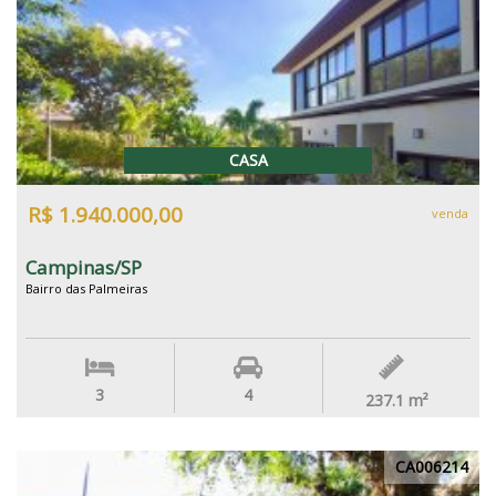
CASA
R$ 1.940.000,00
venda
Campinas/SP
Bairro das Palmeiras
3
4
237.1
m²
CA006214