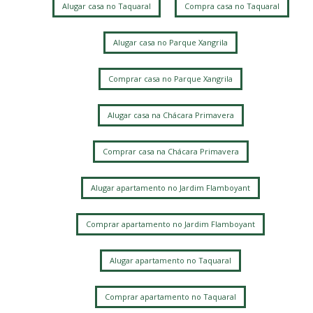
Alugar casa no Taquaral
Compra casa no Taquaral
Cidade Universitária
Parque das Flores
Parque Nova Campinas
Loteamento Santa Ana do Atibaia (Sousas)
Alugar casa no Parque Xangrila
Mansões Santo Antônio
Loteamento Residencial Pedra Alta (Sousas)
Comprar casa no Parque Xangrila
Alphaville Dom Pedro 3
Jardim Planalto
Bairro das Palmeiras
Loteamento Alphaville Campinas
Alugar casa na Chácara Primavera
Jardim Chapadão
Fazenda Santa Cândida
Jardim Paraíso
Comprar casa na Chácara Primavera
Loteamento Caminhos de São Conrado (Sousas)
Ville Sainte Hélène
Vila Mimosa
Jardim Chapadao
Alugar apartamento no Jardim Flamboyant
Jardim Pauliceia
Vila Rossi Borghi e Siqueira
Barao Geraldo
Jardim Proença
Jardim das Paineiras
Comprar apartamento no Jardim Flamboyant
Jardim Flamboyant
Chácara Primavera
Loteamento Residencial Entre Verdes (Sousas)
Alugar apartamento no Taquaral
Barão Geraldo
Taquaral
Chacara Santa Margarida
Parque Taquaral
Bosque
Jardim Santa Marcelina
Comprar apartamento no Taquaral
Chácara da Barra
Vila Proost de Souza