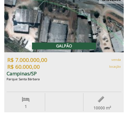
GALPÃO
R$ 7.000.000,00
venda
R$ 60.000,00
locação
Campinas/SP
Parque Santa Bárbara
1
10000
m²