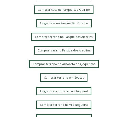
Comprar casa no Parque São Quirino
Alugar casa no Parque São Quirino
Comprar terreno no Parque dos Alecrins
Comprar casa no Parque dos Alecrins
Comprar terreno no Arboreto dos Jequitibas
Comprar terreno em Sousas
Alugar casa comercial no Taquaral
Comprar terreno na Vila Nogueira