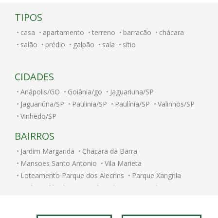
TIPOS
casa
apartamento
terreno
barracão
chácara
salão
prédio
galpão
sala
sítio
CIDADES
Anápolis/GO
Goiânia/go
Jaguariuna/SP
Jaguariúna/SP
Paulinia/SP
Paulínia/SP
Valinhos/SP
Vinhedo/SP
BAIRROS
Jardim Margarida
Chacara da Barra
Mansoes Santo Antonio
Vila Marieta
Loteamento Parque dos Alecrins
Parque Xangrila
Jardim Nilópolis
Caminhos de San Conrado (Sousas)
Jardim Paulicéia
Alphaville Campinas
Jardim Bom Retiro
Jardim Itamarati
Vila Itapura