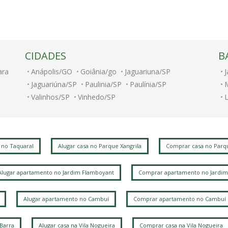
CIDADES
B
ara
Anápolis/GO
Goiânia/go
Jaguariuna/SP
J
Jaguariúna/SP
Paulinia/SP
Paulínia/SP
Valinhos/SP
Vinhedo/SP
J
J
 no Taquaral
Alugar casa no Parque Xangrila
Comprar casa no Parqu
C
Alugar apartamento no Jardim Flamboyant
Comprar apartamento no Jardim
L
Alugar apartamento no Cambuí
Comprar apartamento no Cambuí
L
A
 Barra
Alugar casa na Vila Nogueira
Comprar casa na Vila Nogueira