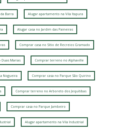
airro das Palmeiras
Loteamento Alphaville Campinas
da Barra
Alugar apartamento na Vila Itapura
Jardim Chapadão
Fazenda Santa Cândida
ardim Paraíso
ra
Alugar casa no Jardim das Paineiras
Loteamento Caminhos de São Conrado (Sousas)
Vila Mimosa
Jardim Chapadao
Jardim Pauliceia
ras
Comprar casa no Sítio de Recreios Gramado
ila Rossi Borghi e Siqueira
Barao Geraldo
Jardim Proença
Jardim das Paineiras
 Duas Marias
Comprar terreno no Alphaville
Jardim Flamboyant
Parque Santa Bárbara
Taquaral
Chacara Santa Margarida
la Nogueira
Comprar casa no Parque São Quirino
Parque Taquaral
Ville Sainte Hélène
Bosque
ardim Santa Marcelina
Chácara da Barra
s
Comprar terreno no Arboreto dos Jequitibas
ila Proost de Souza
Jardim dos Oliveiras
arque São Quirino
Comprar casa no Parque Jambeiro
esidencial Estância Eudóxia (Barão Geraldo)
ila Manoel Ferreira
Novo Taquaral
ustrial
Alugar apartamento na Vila Industrial
Recanto dos Dourados
Jardim Guarani
ardim Itatinga
Ponte Preta
Vila Nogueira