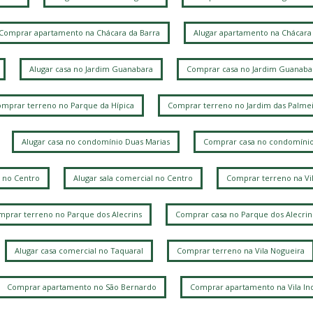
B
Comprar apartamento na Chácara da Barra
Alugar apartamento na Chácara 
J
Alugar casa no Jardim Guanabara
Comprar casa no Jardim Guanaba
mprar terreno no Parque da Hípica
Comprar terreno no Jardim das Palmei
V
Alugar casa no condomínio Duas Marias
Comprar casa no condomínio
 no Centro
Alugar sala comercial no Centro
Comprar terreno na Vi
J
prar terreno no Parque dos Alecrins
Comprar casa no Parque dos Alecrin
V
P
Alugar casa comercial no Taquaral
Comprar terreno na Vila Nogueira
R
V
Comprar apartamento no São Bernardo
Comprar apartamento na Vila Ind
J