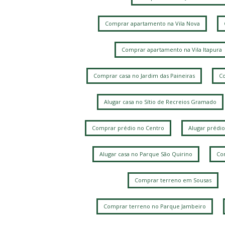
Comprar apartamento na Vila Nova
Comprar apartamento na Vila Itapura
Comprar casa no Jardim das Paineiras
Co
Alugar casa no Sítio de Recreios Gramado
Comprar prédio no Centro
Alugar prédio
Alugar casa no Parque São Quirino
Com
Comprar terreno em Sousas
Comprar terreno no Parque Jambeiro