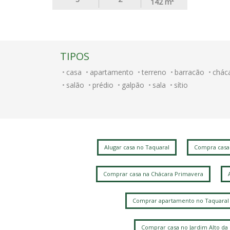
142
m²
TIPOS
casa
apartamento
terreno
barracão
chác
salão
prédio
galpão
sala
sítio
Alugar casa no Taquaral
Compra casa
Comprar casa na Chácara Primavera
Comprar apartamento no Taquaral
Comprar casa no Jardim Alto da