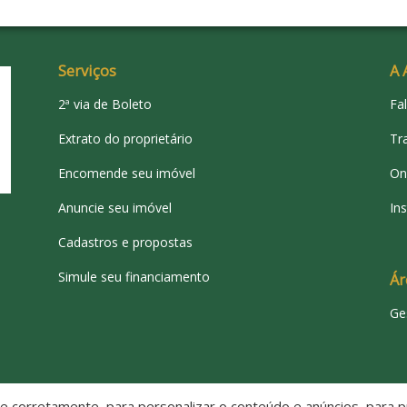
P
P
Serviços
A 
S
2ª via de Boleto
Fa
A
Extrato do proprietário
Tr
Encomende seu imóvel
On
J
Anuncie seu imóvel
Ins
Cadastros e propostas
Simule seu financiamento
Ár
Ge
L
C
 corretamente, para personalizar o conteúdo e anúncios, para pr