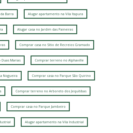
airro das Palmeiras
Loteamento Alphaville Campinas
da Barra
Alugar apartamento na Vila Itapura
Jardim Chapadão
Fazenda Santa Cândida
ardim Paraíso
ra
Alugar casa no Jardim das Paineiras
Loteamento Caminhos de São Conrado (Sousas)
Vila Mimosa
Jardim Chapadao
Jardim Pauliceia
ras
Comprar casa no Sítio de Recreios Gramado
ila Rossi Borghi e Siqueira
Barao Geraldo
Jardim Proença
Jardim das Paineiras
 Duas Marias
Comprar terreno no Alphaville
Parque Santa Bárbara
Jardim Flamboyant
Chácara Primavera
la Nogueira
Comprar casa no Parque São Quirino
oteamento Residencial Entre Verdes (Sousas)
Barão Geraldo
Taquaral
s
Comprar terreno no Arboreto dos Jequitibas
Chacara Santa Margarida
Parque Taquaral
ille Sainte Hélène
Bosque
Comprar casa no Parque Jambeiro
ardim Santa Marcelina
Chácara da Barra
ila Proost de Souza
Jardim dos Oliveiras
ustrial
Alugar apartamento na Vila Industrial
arque São Quirino
esidencial Estância Eudóxia (Barão Geraldo)