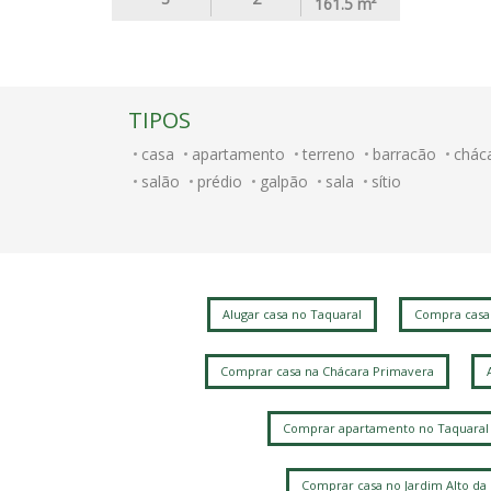
161.5
m²
TIPOS
casa
apartamento
terreno
barracão
chác
salão
prédio
galpão
sala
sítio
Alugar casa no Taquaral
Compra casa
Comprar casa na Chácara Primavera
Comprar apartamento no Taquaral
Comprar casa no Jardim Alto da