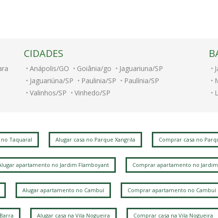
CIDADES
B
ara
Anápolis/GO
Goiânia/go
Jaguariuna/SP
J
Jaguariúna/SP
Paulinia/SP
Paulínia/SP
Valinhos/SP
Vinhedo/SP
J
J
 no Taquaral
Alugar casa no Parque Xangrila
Comprar casa no Parqu
C
Alugar apartamento no Jardim Flamboyant
Comprar apartamento no Jardim
L
Alugar apartamento no Cambuí
Comprar apartamento no Cambuí
L
A
 Barra
Alugar casa na Vila Nogueira
Comprar casa na Vila Nogueira