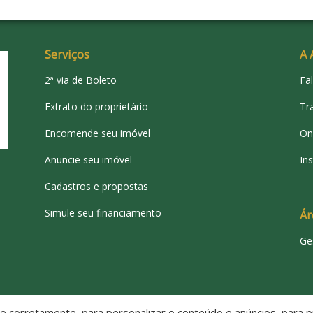
V
J
Serviços
A 
P
2ª via de Boleto
Fa
Extrato do proprietário
Tr
S
Encomende seu imóvel
On
P
Anuncie seu imóvel
Ins
C
Cadastros e propostas
J
Simule seu financiamento
Ár
J
Ge
V
C
 corretamente, para personalizar o conteúdo e anúncios, para pr