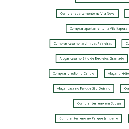
Comprar apartamento na Vila Nova
Comprar apartamento na Vila Itapura
Comprar casa no Jardim das Paineiras
Co
Alugar casa no Sítio de Recreios Gramado
Comprar prédio no Centro
Alugar prédio
Alugar casa no Parque São Quirino
Com
Comprar terreno em Sousas
Comprar terreno no Parque Jambeiro