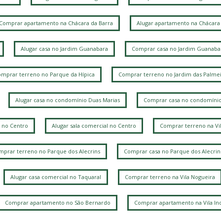
B
Comprar apartamento na Chácara da Barra
Alugar apartamento na Chácara 
J
Alugar casa no Jardim Guanabara
Comprar casa no Jardim Guanaba
mprar terreno no Parque da Hípica
Comprar terreno no Jardim das Palmei
V
Alugar casa no condomínio Duas Marias
Comprar casa no condomínio
 no Centro
Alugar sala comercial no Centro
Comprar terreno na Vi
L
prar terreno no Parque dos Alecrins
Comprar casa no Parque dos Alecrin
V
Alugar casa comercial no Taquaral
Comprar terreno na Vila Nogueira
J
V
Comprar apartamento no São Bernardo
Comprar apartamento na Vila Ind
P
R