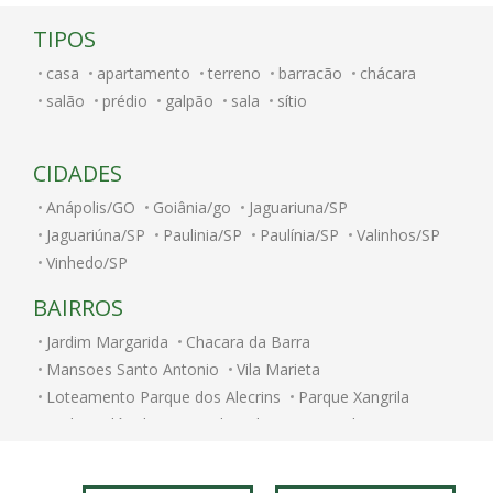
TIPOS
casa
apartamento
terreno
barracão
chácara
salão
prédio
galpão
sala
sítio
CIDADES
Anápolis/GO
Goiânia/go
Jaguariuna/SP
Jaguariúna/SP
Paulinia/SP
Paulínia/SP
Valinhos/SP
Vinhedo/SP
BAIRROS
Jardim Margarida
Chacara da Barra
Mansoes Santo Antonio
Vila Marieta
Loteamento Parque dos Alecrins
Parque Xangrila
Jardim Nilópolis
Caminhos de San Conrado (Sousas)
Jardim Paulicéia
Alphaville Campinas
Jardim Bom Retiro
Vila Itapura
Cidade Universitária