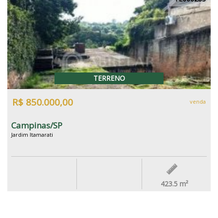
TERRENO
R$ 850.000,00
venda
Campinas/SP
Jardim Itamarati
423.5
m²