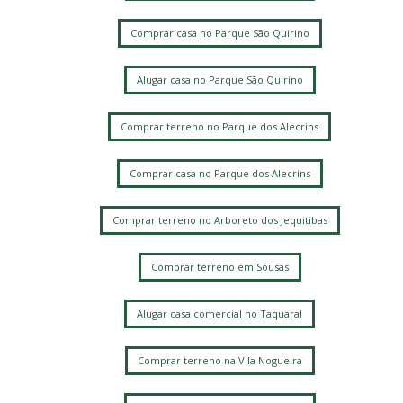
Comprar casa no Parque São Quirino
Alugar casa no Parque São Quirino
Comprar terreno no Parque dos Alecrins
Comprar casa no Parque dos Alecrins
Comprar terreno no Arboreto dos Jequitibas
Comprar terreno em Sousas
Alugar casa comercial no Taquaral
Comprar terreno na Vila Nogueira