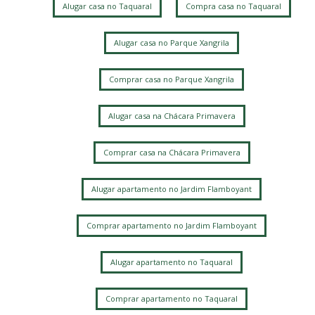
Alugar casa no Taquaral
Compra casa no Taquaral
Parque das Flores
Parque Nova Campinas
Loteamento Santa Ana do Atibaia (Sousas)
Mansões Santo Antônio
Alugar casa no Parque Xangrila
Loteamento Residencial Pedra Alta (Sousas)
Alphaville Dom Pedro 3
Jardim Planalto
Comprar casa no Parque Xangrila
Bairro das Palmeiras
Loteamento Alphaville Campinas
Jardim Chapadão
Fazenda Santa Cândida
Alugar casa na Chácara Primavera
Jardim Paraíso
Loteamento Caminhos de São Conrado (Sousas)
Comprar casa na Chácara Primavera
Ville Sainte Hélène
Residencial Estância Eudóxia (Barão Geraldo)
Alugar apartamento no Jardim Flamboyant
Vila Manoel Ferreira
Vila Mimosa
Jardim Chapadao
Jardim Pauliceia
Vila Rossi Borghi e Siqueira
Comprar apartamento no Jardim Flamboyant
Barao Geraldo
Jardim Proença
Jardim das Paineiras
Parque Santa Bárbara
Jardim Flamboyant
Alugar apartamento no Taquaral
Chácara Primavera
Loteamento Residencial Entre Verdes (Sousas)
Comprar apartamento no Taquaral
Barão Geraldo
Taquaral
Chacara Santa Margarida