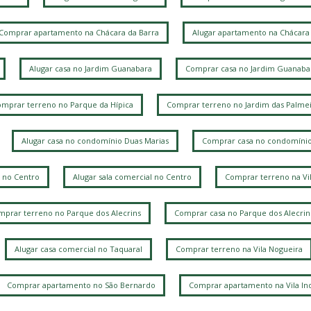
Comprar apartamento na Chácara da Barra
Alugar apartamento na Chácara 
J
Alugar casa no Jardim Guanabara
Comprar casa no Jardim Guanaba
V
R
mprar terreno no Parque da Hípica
Comprar terreno no Jardim das Palmei
V
Alugar casa no condomínio Duas Marias
Comprar casa no condomínio
V
 no Centro
Alugar sala comercial no Centro
Comprar terreno na Vi
prar terreno no Parque dos Alecrins
Comprar casa no Parque dos Alecrin
L
Alugar casa comercial no Taquaral
Comprar terreno na Vila Nogueira
Comprar apartamento no São Bernardo
Comprar apartamento na Vila Ind
J