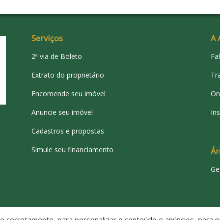
J
V
Serviços
A 
2ª via de Boleto
Fa
S
Extrato do proprietário
Tr
A
Encomende seu imóvel
On
Anuncie seu imóvel
Ins
J
Cadastros e propostas
Simule seu financiamento
Ár
Ge
C
 corretamente, para personalizar o conteúdo e anúncios, para pr