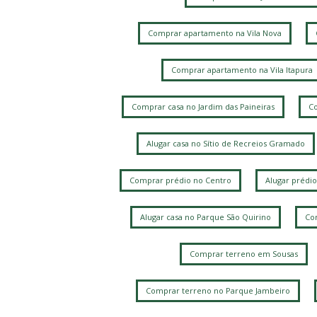
Comprar apartamento na Vila Nova
Comprar apartamento na Vila Itapura
Comprar casa no Jardim das Paineiras
Co
Alugar casa no Sítio de Recreios Gramado
Comprar prédio no Centro
Alugar prédio
Alugar casa no Parque São Quirino
Com
Comprar terreno em Sousas
Comprar terreno no Parque Jambeiro