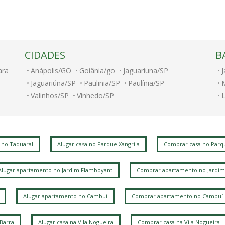
CIDADES
B
ara
Anápolis/GO
Goiânia/go
Jaguariuna/SP
J
Jaguariúna/SP
Paulinia/SP
Paulínia/SP
Valinhos/SP
Vinhedo/SP
A
J
 no Taquaral
Alugar casa no Parque Xangrila
Comprar casa no Parqu
C
Alugar apartamento no Jardim Flamboyant
Comprar apartamento no Jardim
L
L
Alugar apartamento no Cambuí
Comprar apartamento no Cambuí
A
B
 Barra
Alugar casa na Vila Nogueira
Comprar casa na Vila Nogueira