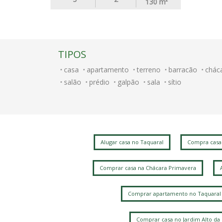
130
m²
TIPOS
casa
apartamento
terreno
barracão
chác
salão
prédio
galpão
sala
sítio
Alugar casa no Taquaral
Compra casa
Comprar casa na Chácara Primavera
Comprar apartamento no Taquaral
Comprar casa no Jardim Alto da