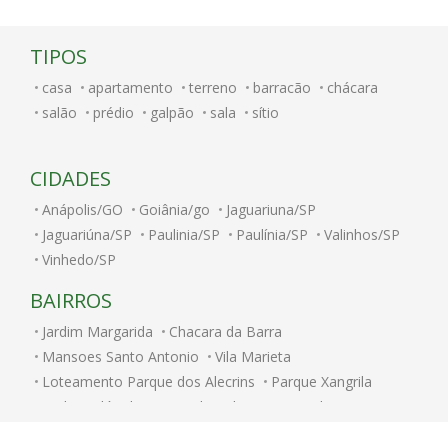
TIPOS
casa
apartamento
terreno
barracão
chácara
salão
prédio
galpão
sala
sítio
CIDADES
Anápolis/GO
Goiânia/go
Jaguariuna/SP
Jaguariúna/SP
Paulinia/SP
Paulínia/SP
Valinhos/SP
Vinhedo/SP
BAIRROS
Jardim Margarida
Chacara da Barra
Mansoes Santo Antonio
Vila Marieta
Loteamento Parque dos Alecrins
Parque Xangrila
Jardim Nilópolis
Caminhos de San Conrado (Sousas)
Jardim Paulicéia
Alphaville Campinas