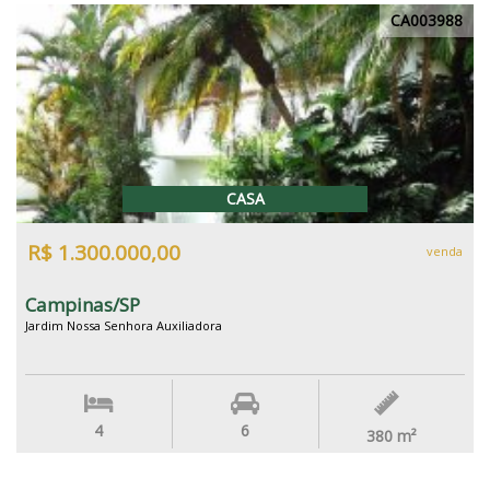
CA003988
CASA
R$ 1.300.000,00
venda
Campinas/SP
Jardim Nossa Senhora Auxiliadora
4
6
380
m²