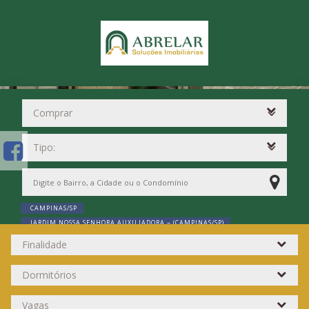
CAMPINAS/SP
JARDIM NOSSA SENHORA AUXILIADORA ~ (CAMPINAS/SP)