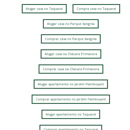
Jardim Bom Retiro
Jardim Itamarati
Vila Itapura
Alugar casa no Taquaral
Compra casa no Taquaral
Cidade Universitária
Parque das Flores
Parque Nova Campinas
Loteamento Santa Ana do Atibaia (Sousas)
Alugar casa no Parque Xangrila
Mansões Santo Antônio
Loteamento Residencial Pedra Alta (Sousas)
Comprar casa no Parque Xangrila
Alphaville Dom Pedro 3
Jardim Planalto
Bairro das Palmeiras
Loteamento Alphaville Campinas
Alugar casa na Chácara Primavera
Jardim Chapadão
Fazenda Santa Cândida
Jardim Paraíso
Comprar casa na Chácara Primavera
Loteamento Caminhos de São Conrado (Sousas)
Ville Sainte Hélène
Vila Mimosa
Jardim Chapadao
Alugar apartamento no Jardim Flamboyant
Jardim Pauliceia
Vila Rossi Borghi e Siqueira
Barao Geraldo
Jardim Proença
Jardim das Paineiras
Comprar apartamento no Jardim Flamboyant
Parque Santa Bárbara
Jardim Flamboyant
Chácara Primavera
Alugar apartamento no Taquaral
Loteamento Residencial Entre Verdes (Sousas)
Barão Geraldo
Taquaral
Chacara Santa Margarida
Comprar apartamento no Taquaral