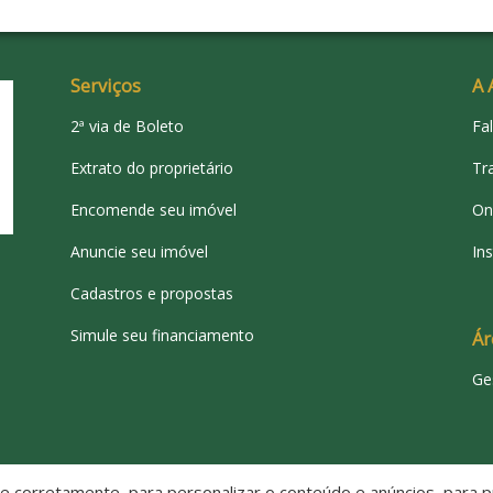
J
V
Serviços
A 
2ª via de Boleto
Fa
S
A
Extrato do proprietário
Tr
Encomende seu imóvel
On
J
Anuncie seu imóvel
Ins
Cadastros e propostas
Simule seu financiamento
Ár
Ge
C
 corretamente, para personalizar o conteúdo e anúncios, para pr