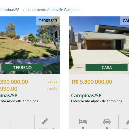
Campinas/SP
Loteamento Alphaville Campinas
TE005813
CA
TERRENO
CASA
.390.000,00
R$ 5.800.000,00
venda
.990,00
locação
inas/SP
Campinas/SP
nto Alphaville Campinas
Loteamento Alphaville Campinas
3
6