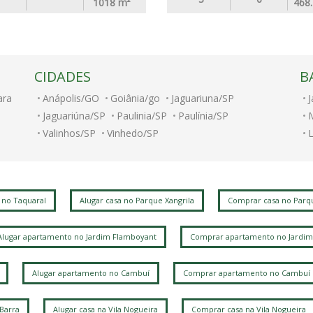
1018
m²
468
CIDADES
B
ara
Anápolis/GO
Goiânia/go
Jaguariuna/SP
J
Jaguariúna/SP
Paulinia/SP
Paulínia/SP
Valinhos/SP
Vinhedo/SP
J
J
 no Taquaral
Alugar casa no Parque Xangrila
Comprar casa no Parqu
C
Alugar apartamento no Jardim Flamboyant
Comprar apartamento no Jardim
L
Alugar apartamento no Cambuí
Comprar apartamento no Cambuí
L
A
 Barra
Alugar casa na Vila Nogueira
Comprar casa na Vila Nogueira