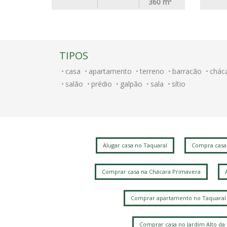
360
m²
TIPOS
casa
apartamento
terreno
barracão
chác
salão
prédio
galpão
sala
sítio
Alugar casa no Taquaral
Compra casa
Comprar casa na Chácara Primavera
Comprar apartamento no Taquaral
Comprar casa no Jardim Alto da