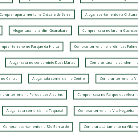
B
Comprar apartamento na Chácara da Barra
Alugar apartamento na Chácara 
V
Alugar casa no Jardim Guanabara
Comprar casa no Jardim Guanaba
R
V
mprar terreno no Parque da Hípica
Comprar terreno no Jardim das Palmei
V
Alugar casa no condomínio Duas Marias
Comprar casa no condomínio
 no Centro
Alugar sala comercial no Centro
Comprar terreno na Vi
L
prar terreno no Parque dos Alecrins
Comprar casa no Parque dos Alecrin
Alugar casa comercial no Taquaral
Comprar terreno na Vila Nogueira
Comprar apartamento no São Bernardo
Comprar apartamento na Vila Ind
J