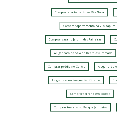
Comprar apartamento na Vila Nova
Comprar apartamento na Vila Itapura
Comprar casa no Jardim das Paineiras
Co
Alugar casa no Sítio de Recreios Gramado
Comprar prédio no Centro
Alugar prédio
Alugar casa no Parque São Quirino
Com
Comprar terreno em Sousas
Comprar terreno no Parque Jambeiro